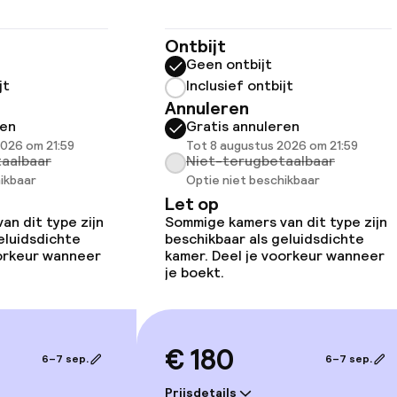
Ontbijt
Geen ontbijt
jt
Inclusief ontbijt
Annuleren
ren
Gratis annuleren
2026 om 21:59
Tot 8 augustus 2026 om 21:59
aalbaar
Niet-terugbetaalbaar
ikbaar
Optie niet beschikbaar
Let op
iensten
n dit type zijn
Sommige kamers van dit type zijn
eluidsdichte
beschikbaar als geluidsdichte
oorkeur wanneer
kamer. Deel je voorkeur wanneer
je boekt.
€ 180
6–7 sep.
6–7 sep.
orzieningen
Prijsdetails