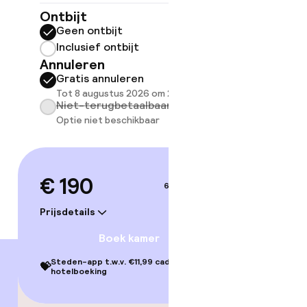
Ontbijt
ov
Geen ontbijt
Inclusief ontbijt
Somm
Annuleren
besch
Gratis annuleren
overe
Tot 8 augustus 2026 om 21:59
Too
Niet-terugbetaalbaar
Optie niet beschikbaar
€ 190
6–7 sep.
Prijsdetails
Boek kamer
Steden-app t.w.v. €11,99 cadeau bij je
💝
hotelboeking