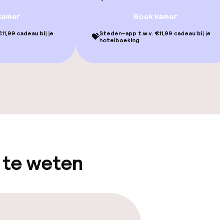
kamer
Boek kamer
11,99 cadeau bij je
Steden-app t.w.v. €11,99 cadeau bij je
💝
hotelboeking
j
eesten of andere
toegestaan
 te weten