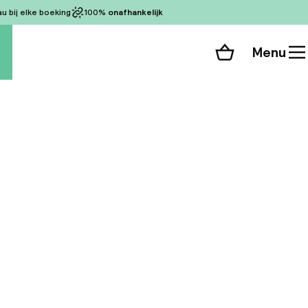
 bij elke boeking
100%
onafhankelijk
Menu
Winkelmand
Bekijk de kamers
alle 51 foto’s
n Keulen, is
an de kathedraal,