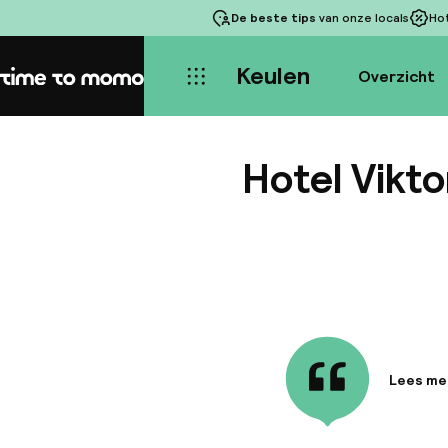
De beste tips
van onze locals
Ho
Keulen
Overzicht
Home
Hotel Vikto
Lees me
Informa
Dit char
centraal 