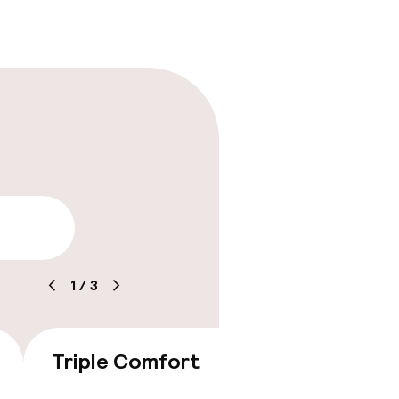
ren
aarheid
1
/
3
Triple Comfort
€ 190