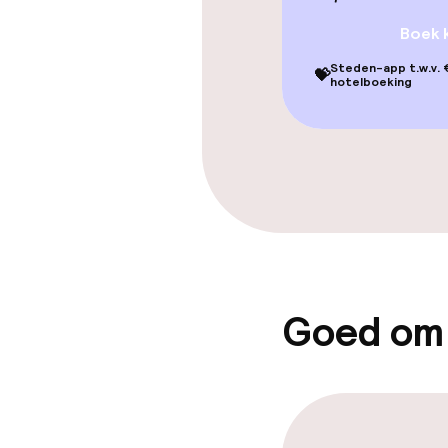
Wasservice
Boek 
Steden-app t.w.v. €
💝
hotelboeking
Beleid
Overal rookvri
Vrijgezellenf
feesten niet 
Goed om