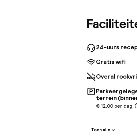
het cent
openbaar
dierentu
Facilitei
kamers v
tweepers
lift, gra
terrein 
24-uurs recep
een eige
thee- en
Gratis wifi
op de Rij
Overal rookvri
Parkeergelege
terrein (binne
€ 12,00 per dag
Welkom
Toon alle
Receptie: 24 