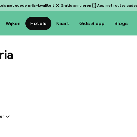
tels met goede
prijs-kwaliteit
Gratis
annuleren
App
met routes cadeau
Wijken
Hotels
Kaart
Gids & app
Blogs
ria
Bekijk 
er
tie gedeeld door de accommodatie:
mante hotel, gebouwd in 1904 als het muziekmuseum va
gelegen in de buurt van de Rijn, op minder dan 1 km v