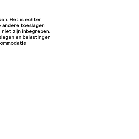
pen. Het is echter
e andere toeslagen
 niet zijn inbegrepen.
slagen en belastingen
ccommodatie.