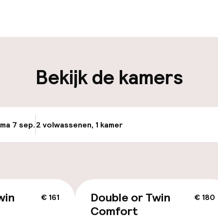
edewerkers
iliteit
Bekijk de kamers
nheid op eigen
Openbaar parke
n)
 ma 7 sep.
2 volwassenen, 1 kamer
Update beschikb
nheid op eigen
n)
win
Double or Twin
€ 161
€ 180
id
Comfort