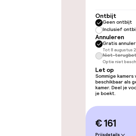
Lift
Ontbijt
Geen ontbijt
Entertainment
Inclusief ontbi
Annuleren
Gratis annule
Gratis wifi
Tot 8 augustus 
Niet-terugbet
Optie niet besch
Let op
Eet- en drinkd
Sommige kamers va
beschikbaar als g
Ontbijtbuffet
kamer. Deel je v
je boekt.
Roomservice
€ 161
Schoonmaakvo
Prijsdetails