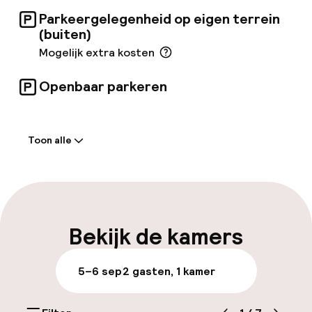
Parkeergelegenheid op eigen terrein
(buiten)
Mogelijk extra kosten
Openbaar parkeren
Welkom
Toon alle
Receptie: 24 uur geopend
Parkeren & mobiliteit
Parkeergelegenheid op eigen terrein
Bekijk de kamers
(buiten)
Mogelijk extra kosten
5–6 sep
2 gasten, 1 kamer
Openbaar parkeren