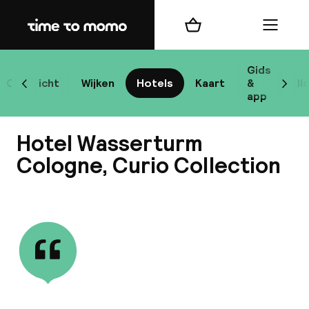
Home
Winkelmand
Menu
Ke
Gids
Overzicht
Wijken
Hotels
Kaart
&
Bl
Scroll naar links
Scrol
app
B
Hotel Wasserturm
Cologne, Curio Collection
Bekijk alle
best
Reisi
We