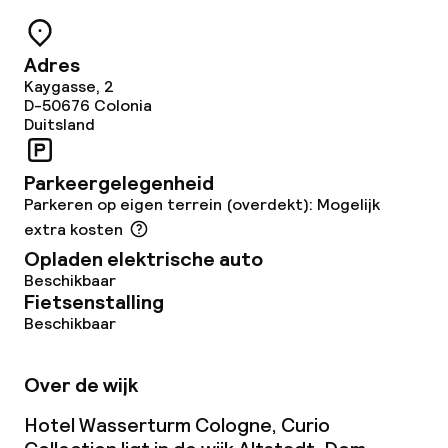
Zakelijke faciliteiten
Adres
Kaygasse, 2
D-50676
Colonia
Vergaderruimte
Duitsland
Beleid
Parkeergelegenheid
Parkeren op eigen terrein (overdekt): Mogelijk
Overal rookvrij
extra kosten
Opladen elektrische auto
Beschikbaar
Fietsenstalling
Beschikbaar
Over de wijk
Hotel Wasserturm Cologne, Curio