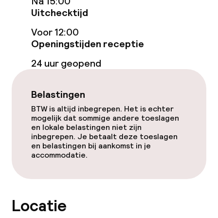
Na 15:00
Uitchecktijd
Eet- en drinkgelegenheden
Voor 12:00
Openingstijden receptie
Bar
24 uur geopend
Eet- en drinkdiensten
Belastingen
BTW is altijd inbegrepen. Het is echter
Ontbijtbuffet
mogelijk dat sommige andere toeslagen
en lokale belastingen niet zijn
Lunch à la carte
inbegrepen. Je betaalt deze toeslagen
en belastingen bij aankomst in je
accommodatie.
Diner à la carte
Schoonmaakvoorzieningen
Locatie
Wasfaciliteiten (wasmachine)