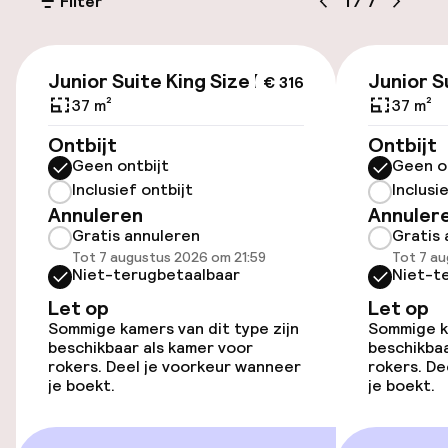
Filter
1
/
7
Oplaadpunt elektrische auto op
locatie
€ 316
Junior Suite King Size Bed
Junior S
€ 316
Fietsenstalling
37 m²
37 m²
Ontbijt
Ontbijt
Toegankelijkheid
Geen ontbijt
Geen o
Inclusief ontbijt
Inclusi
Overal rolstoeltoegankelijk
Annuleren
Annuler
Gratis annuleren
Gratis 
Tot 7 augustus 2026 om 21:59
Tot 7 au
Niet-terugbetaalbaar
Niet-t
Kamers
Let op
Let op
Kamers voor rokers beschikbaar
Sommige kamers van dit type zijn
Sommige ka
beschikbaar als kamer voor
beschikbaa
rokers. Deel je voorkeur wanneer
rokers. De
je boekt.
je boekt.
Zwemmen & wellness
Solarium