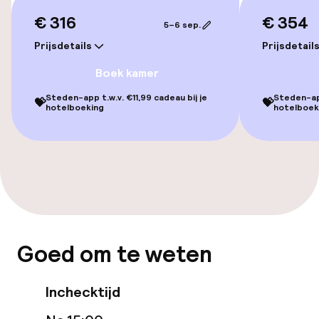
€ 316
€ 354
5–6 sep.
Spa behandelingen
Prijsdetails
Prijsdetail
Massage
Boek kamer
Fitnessruimte / gym
Steden-app t.w.v. €11,99 cadeau bij je
Steden-app
💝
💝
hotelboeking
hotelboek
Entertainment
Betaalde wifi
Tuin
Terras
Goed om te weten
TV lounge
Inchecktijd
Game-kamer