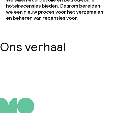
hotelrecensies bieden. Daarom bereiden
Faciliteiten en diensten voor kinderen
we een nieuw proces voor het verzamelen
en beheren van recensies voor.
Speeltuin
Schoonmaakvoorzieningen
Ons verhaal
Wasservice
Zakelijke faciliteiten
Over ons
Conferentieruimte
Vergaderruimte
Beleid