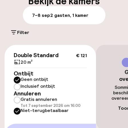
Bekijk de kamers
Parkeren & mobiliteit
7–8 sep
2 gasten, 1 kamer
Parkeergelegenheid op eigen terrein
(buiten)
Filter
€ 16,00 per dag
€ 121
Parkeerservice
Double Standard
€ 121
20 m²
Openbaar parkeren
G
Ontbijt
ov
Geen ontbijt
Oplaadpunt elektrische auto op
Inclusief ontbijt
locatie
Sommi
Annuleren
beschi
overeen
Transferservice
Gratis annuleren
Tot 7 september 2026 om 16:00
Toon
Niet-terugbetaalbaar
Fietsverhuur