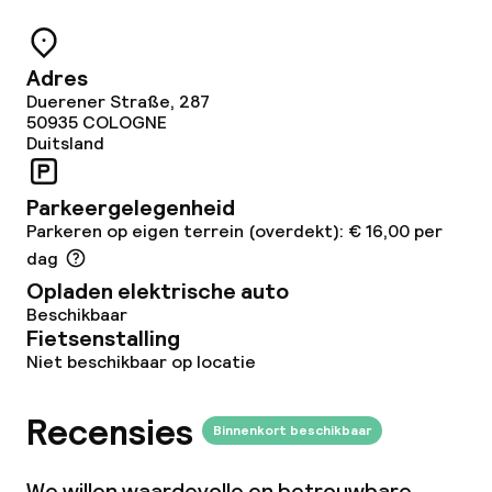
Ontbijtbuffet
Lunchbuffet
Adres
Duerener Straße, 287
Lunch à la carte
50935
COLOGNE
Duitsland
Diner à la carte
Parkeergelegenheid
Roomservice
Parkeren op eigen terrein (overdekt): € 16,00 per
dag
Vroeg ontbijt
Opladen elektrische auto
Beschikbaar
Fietsenstalling
Dieetopties
Niet beschikbaar op locatie
Speciale dieetopties
Recensies
Binnenkort beschikbaar
Vegetarische opties
We willen waardevolle en betrouwbare