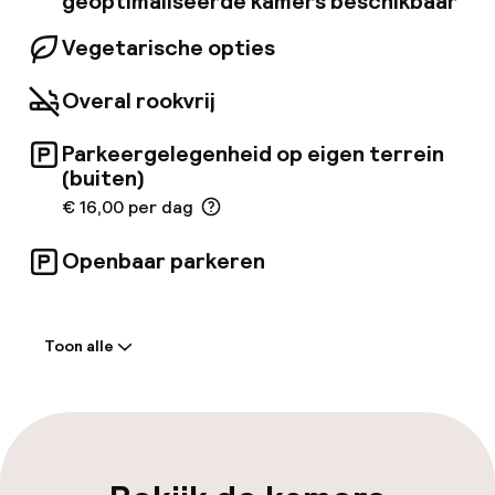
geoptimaliseerde kamers beschikbaar
Vegetarische opties
Overal rookvrij
Parkeergelegenheid op eigen terrein
(buiten)
€ 16,00 per dag
Openbaar parkeren
Welkom
Toon alle
Receptie: 24 uur geopend
Meertalige medewerkers
Bagageruimte