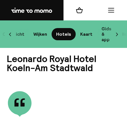
Home
Winkelmand
Menu
Ke
Gids
Overzicht
Wijken
Hotels
Kaart
&
Bl
Scroll naar links
Scrol
app
B
Leonardo Royal Hotel
Koeln-Am Stadtwald
Bekijk alle
best
Reisi
We