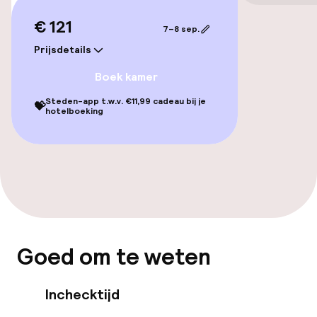
Toegankelijkheid
€ 121
7–8 sep.
Overal rolstoeltoegankelijk
Prijsdetails
Boek kamer
Lift
Steden-app t.w.v. €11,99 cadeau bij je
💝
Voor toegankelijkheid
hotelboeking
geoptimaliseerde kamers beschikbaar
Kamers
Voor toegankelijkheid
geoptimaliseerde kamers beschikbaar
Goed om te weten
Kamers voor rokers beschikbaar
Inchecktijd
Entertainment