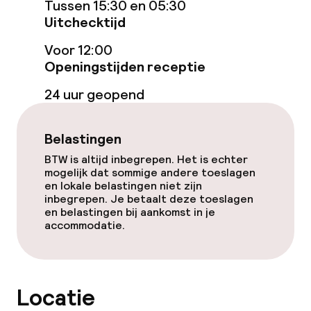
Tussen 15:30 en 05:30
Betaalde wifi
Uitchecktijd
Voor 12:00
Tuin
Openingstijden receptie
Terras
24 uur geopend
Zonneterras
Belastingen
BTW is altijd inbegrepen. Het is echter
Eet- en drinkgelegenheden
mogelijk dat sommige andere toeslagen
en lokale belastingen niet zijn
Restaurant
inbegrepen. Je betaalt deze toeslagen
en belastingen bij aankomst in je
accommodatie.
Bar
Eet- en drinkdiensten
Locatie