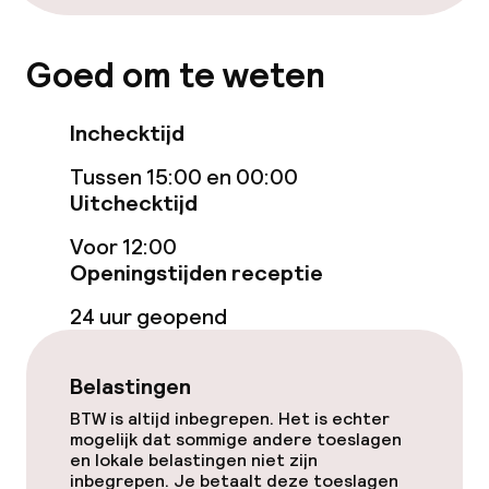
Gratis wifi
Goed om te weten
Tuin
Inchecktijd
Terras
Tussen 15:00 en 00:00
Zonneterras
Uitchecktijd
Voor 12:00
Nachtclub
Openingstijden receptie
Casino
24 uur geopend
Eet- en drinkgelegenheden
Belastingen
BTW is altijd inbegrepen. Het is echter
Restaurant
mogelijk dat sommige andere toeslagen
en lokale belastingen niet zijn
inbegrepen. Je betaalt deze toeslagen
Bar