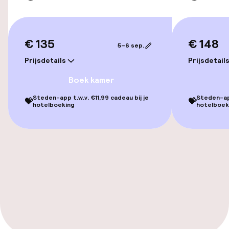
Fietsverhuur
€ 135
€ 148
5–6 sep.
Toegankelijkheid
Prijsdetails
Prijsdetail
Boek kamer
Overal rolstoeltoegankelijk
Steden-app t.w.v. €11,99 cadeau bij je
Steden-app
💝
💝
Lift
hotelboeking
hotelboek
Zwemmen & wellness
Zoetwater binnenzwembad
Fitnessruimte / gym
Entertainment