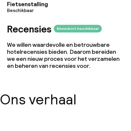
Fietsenstalling
Vegetarische opties
Beschikbaar
Schoonmaakvoorzieningen
Recensies
Binnenkort beschikbaar
Wasservice
We willen waardevolle en betrouwbare
hotelrecensies bieden. Daarom bereiden
we een nieuw proces voor het verzamelen
Zakelijke faciliteiten
en beheren van recensies voor.
Conferentieruimte
Vergaderruimte
Ons verhaal
Beleid
Overal rookvrij
Over ons