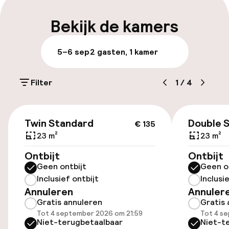
Bagageruimte
Bekijk de kamers
Parkeren & mobiliteit
5–6 sep
2 gasten, 1 kamer
Parkeergelegenheid op eigen terrein
(buiten)
Filter
1
/
4
Gratis parkeren
€ 135
Parkeerservice
Twin Standard
Double 
€ 135
23 m²
23 m²
Openbaar parkeren
Ontbijt
Ontbijt
Geen ontbijt
Geen o
Oplaadpunt elektrische auto op
Inclusief ontbijt
Inclusi
locatie
Annuleren
Annuler
Luchthavenshuttle
Gratis annuleren
Gratis 
Tot 4 september 2026 om 21:59
Tot 4 s
Niet-terugbetaalbaar
Niet-t
Fietsenstalling