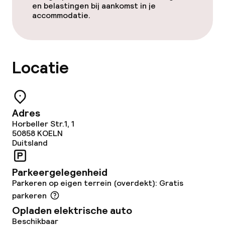
en belastingen bij aankomst in je
accommodatie.
Eet- en drinkdiensten
Ontbijtbuffet
Locatie
Lunchbuffet
Lunch à la carte
Adres
Horbeller Str.1, 1
Dinerbuffet
50858
KOELN
Duitsland
Roomservice
Parkeergelegenheid
Parkeren op eigen terrein (overdekt): Gratis
Dieetopties
parkeren
Opladen elektrische auto
Glutenvrije opties
Beschikbaar