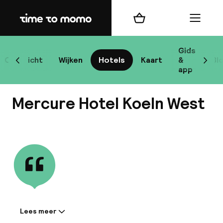
Home
Winkelmand
Menu
Ke
Gids
Overzicht
Wijken
Hotels
Kaart
&
Bl
Scroll naar links
Scrol
app
B
Mercure Hotel Koeln West
Bekijk alle
best
Reisi
We
Lees meer
Informatie gedeeld door de