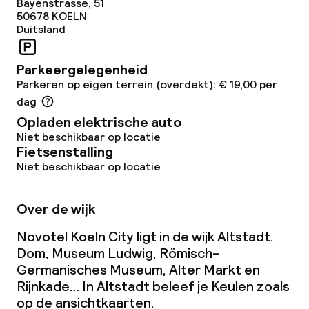
Bayenstrasse, 51
50678
KOELN
Duitsland
Zakelijke faciliteiten
Conferentieruimte
Parkeergelegenheid
Parkeren op eigen terrein (overdekt): € 19,00 per
Vergaderruimte
dag
Opladen elektrische auto
Niet beschikbaar op locatie
Beleid
Fietsenstalling
Niet beschikbaar op locatie
Overal rookvrij
Over de wijk
Novotel Koeln City ligt in de wijk Altstadt.
Dom, Museum Ludwig, Römisch-
Germanisches Museum, Alter Markt en
Rijnkade… In Altstadt beleef je Keulen zoals
op de ansichtkaarten.