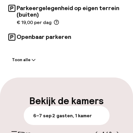
Parkeergelegenheid op eigen terrein
(buiten)
€ 19,00 per dag
Openbaar parkeren
Welkom
Toon alle
Receptie: 24 uur geopend
Meertalige medewerkers
Bagageruimte
Bekijk de kamers
Parkeren & mobiliteit
6–7 sep
2 gasten, 1 kamer
Parkeergelegenheid op eigen terrein