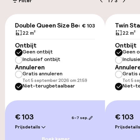
(buiten)
Filter
1
/
3
€ 19,00 per dag
€ 103
Openbaar parkeren
Double Queen Size Bed
Twin St
€ 103
22 m²
22 m²
Fietsverhuur
Ontbijt
Ontbijt
Geen ontbijt
Geen o
Inclusief ontbijt
Inclusi
Toegankelijkheid
Annuleren
Annuler
Gratis annuleren
Gratis 
Overal rolstoeltoegankelijk
Tot 5 september 2026 om 21:59
Tot 5 s
Niet-terugbetaalbaar
Niet-t
Lift
Zwemmen & wellness
€ 103
€ 103
6–7 sep.
Massage
Prijsdetails
Prijsdetail
Boek kamer