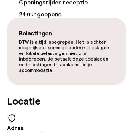
Openingstijden receptie
Bar
24 uur geopend
Eet- en drinkdiensten
Belastingen
BTW is altijd inbegrepen. Het is echter
Roomservice
mogelijk dat sommige andere toeslagen
en lokale belastingen niet zijn
inbegrepen. Je betaalt deze toeslagen
Faciliteiten en diensten voor kinderen
en belastingen bij aankomst in je
accommodatie.
Speeltuin
Babysitservice
Locatie
Schoonmaakvoorzieningen
Wasservice
Adres