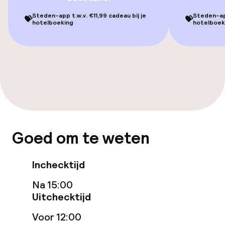
Fitnessruimte / gym
Steden-app t.w.v. €11,99 cadeau bij je
Steden-app
💝
💝
hotelboeking
hotelboek
Entertainment
Gratis wifi
Tuin
Terras
Game-kamer
Goed om te weten
Nachtclub
Inchecktijd
Na 15:00
Eet- en drinkgelegenheden
Uitchecktijd
Restaurant
Voor 12:00