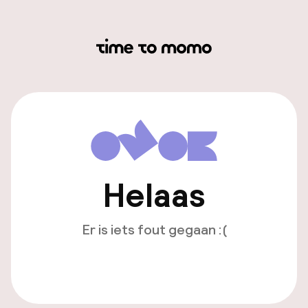
Helaas
Er is iets fout gegaan :(
Opnieuw laden