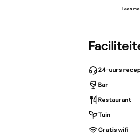
Lees me
Informa
Perfect 
elegante
gebouw u
Facilitei
een mari
balken. 
Royal Da
standbee
met de T
24-uurs recep
Bar
Restaurant
Tuin
Gratis wifi