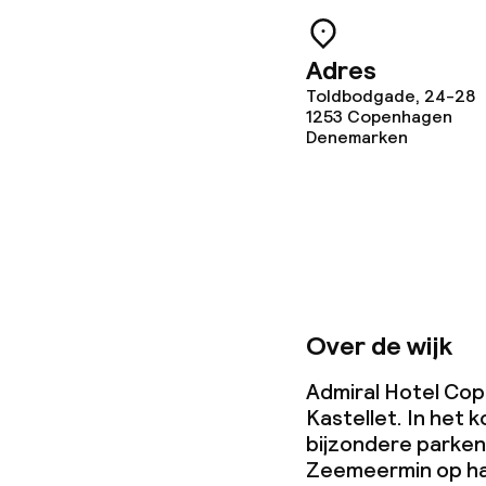
Zakelijke facili
Adres
Toldbodgade, 24-28
1253
Copenhagen
Conferentier
Denemarken
Vergaderruim
Beleid
Borg bij aank
Over de wijk
Overal rookvri
Admiral Hotel Cop
Kastellet. In het k
bijzondere parken
Zeemeermin op ha