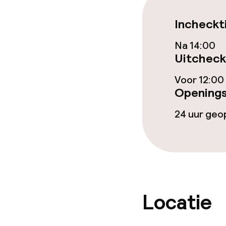
Lunch, vast m
Incheckt
Na 14:00
Dieetopties
Uitcheck
Vegetarische 
Voor 12:00
Openings
24 uur ge
Faciliteiten en
Babysitservic
Schoonmaakvo
Locatie
Wasservice