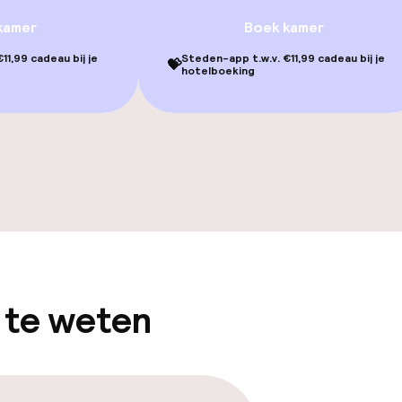
Terras
kamer
Boek kamer
11,99 cadeau bij je
Steden-app t.w.v. €11,99 cadeau bij je
💝
hotelboeking
gelegenheden
iensten
 te weten
Diner à la carte
te
Roomservice