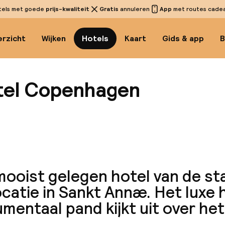
tels met goede
prijs-kwaliteit
Gratis
annuleren
App
met routes cadeau
rzicht
Wijken
Hotels
Kaart
Gids & app
B
tel Copenhagen
Bekijk
mooist gelegen hotel van de st
catie in Sankt Annæ. Het luxe h
entaal pand kijkt uit over het