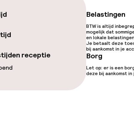
enu
ijd
Belastingen
BTW is altijd inbegre
mogelijk dat sommig
tijd
en lokale belastingen
Je betaalt deze toe
opties
bij aankomst in je a
tijden receptie
Borg
opend
Let op: er is een bor
 diensten voor kinderen
deze bij aankomst in
e
orzieningen