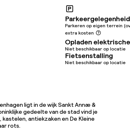
teiten
Parkeergelegenheid
Parkeren op eigen terrein (o
uimte
extra kosten
Opladen elektrische
te
Niet beschikbaar op locatie
Fietsenstalling
Niet beschikbaar op locatie
omst
j
enhagen ligt in de wijk Sankt Annæ &
oninklijke gedeelte van de stad vind je
, kastelen, antiekzaken en De Kleine
ar rots.