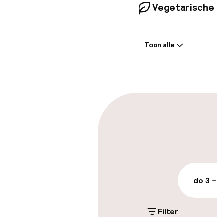
Vegetarische 
Welkom
Toon alle
Receptie: 24 
Meertalige m
Parkeren & mob
Parkeergelege
terrein (buite
Mogelijk extra k
do 3 –
Openbaar par
Filter