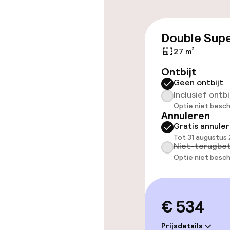
Toegankelijkhe
Double Supe
Overal rolstoe
27 m²
Lift
Ontbijt
Geen ontbijt
Inclusief ontbi
Optie niet besch
Zwemmen & we
Annuleren
Gratis annule
Stoombad
Tot 31 augustus
Niet-terugbet
Optie niet besch
Spa behandel
Entertainment
€ 534
Prijsdetails