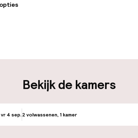
opties
uur geopend
Bagageruimte
edewerkers
iliteit
Bekijk de kamers
nheid op eigen
Fietsverhuur
n)
Fietsen beschik
osten
 vr 4 sep.
2 volwassenen, 1 kamer
Update beschikba
keren