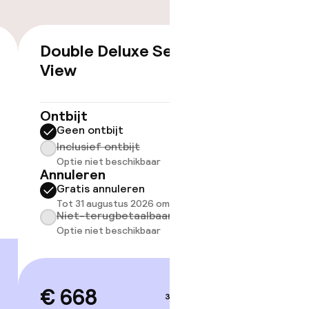
Double Deluxe Sea
Junior
€ 668
View
16 m²
Ontbijt
Geen 
Ontbijt
Inclus
Geen ontbijt
Optie 
Inclusief ontbijt
Annule
Optie niet beschikbaar
Grati
Annuleren
Tot 31
Gratis annuleren
Niet-
Tot 31 augustus 2026 om 21:00
Optie 
Niet-terugbetaalbaar
Optie niet beschikbaar
€ 73
€ 668
3–4 sep.
Prijsdetai