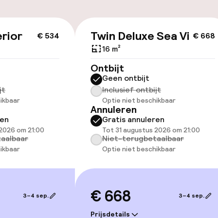
id
rior
Twin Deluxe Sea View
€ 534
€ 668
ltoegankelijk
16 m²
Ontbijt
Geen ontbijt
jt
Inclusief ontbijt
ikbaar
Optie niet beschikbaar
llness
Annuleren
ren
Gratis annuleren
Massage
 2026 om 21:00
Tot 31 augustus 2026 om 21:00
aalbaar
Niet-terugbetaalbaar
ikbaar
Optie niet beschikbaar
ingen
€ 668
3–4 sep.
3–4 sep.
Prijsdetails