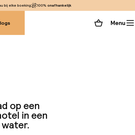
 bij elke boeking
100%
onafhankelijk
Menu
logs
Winkelmand
Bekijk de kamers
 alle 129 foto’s
ad op een
otel in een
 water.