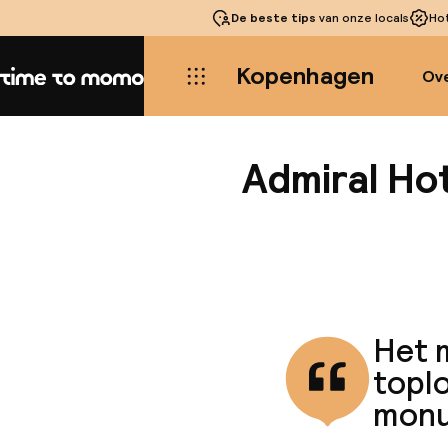
De beste tips
van onze locals
Ho
Kopenhagen
Ove
Home
Admiral Ho
Het 
toplo
monum