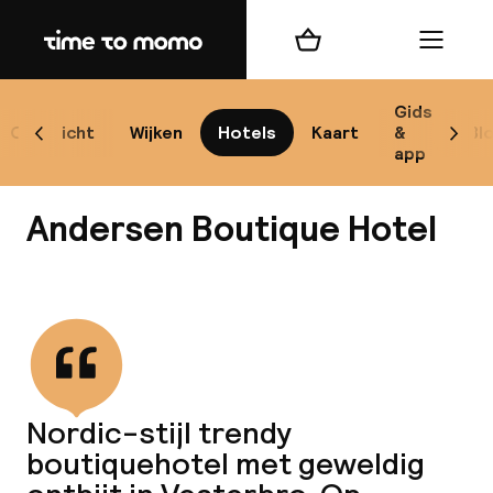
Home
Winkelmand
Menu
Ko
Gids
Overzicht
Wijken
Hotels
Kaart
&
Bl
Scroll naar links
Scrol
app
B
Andersen Boutique Hotel
Bekijk alle
Alle
Re
Nordic-stijl trendy
Mi
boutiquehotel met geweldig
Code