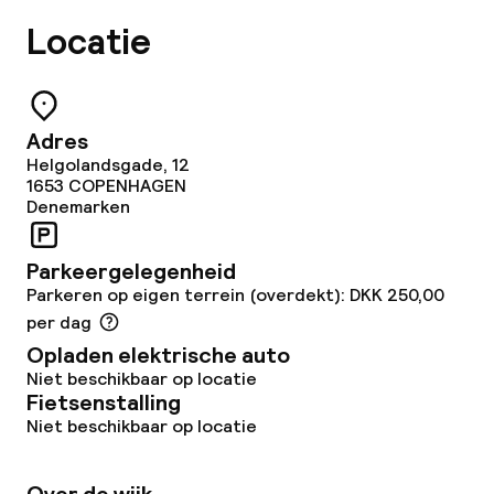
Faciliteiten en diensten voor kinderen
Locatie
Babysitservice
Adres
Schoonmaakvoorzieningen
Helgolandsgade, 12
1653
COPENHAGEN
Wasservice
Denemarken
Parkeergelegenheid
Beleid
Parkeren op eigen terrein (overdekt): DKK 250,00
per dag
Overal rookvrij
Opladen elektrische auto
Niet beschikbaar op locatie
Fietsenstalling
Niet beschikbaar op locatie