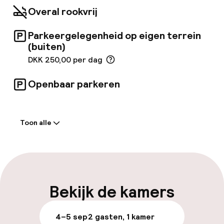
een kluis. Vesterbro is een geweldige keuze
Overal rookvrij
voor reizigers die geïnteresseerd zijn in
winkelen, eten en musea.
Parkeergelegenheid op eigen terrein
(buiten)
DKK 250,00 per dag
Openbaar parkeren
Welkom
Toon alle
Receptie: 24 uur geopend
Meertalige medewerkers
Bagageruimte
Bekijk de kamers
Parkeren & mobiliteit
4–5 sep
2 gasten, 1 kamer