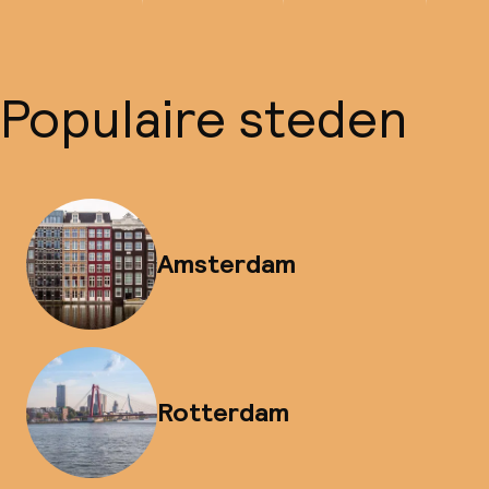
Populaire steden
Amsterdam
Rotterdam