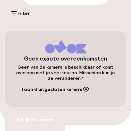
Parkeergelegenheid op eigen terrein
(buiten)
Filter
DKK 250,00 per dag
Openbaar parkeren
Fietsverhuur
Geen exacte overeenkomsten
Fietsen beschikbaar
Geen van de kamers is beschikbaar of komt
overeen met je voorkeuren. Misschien kun je
ze veranderen?
Toegankelijkheid
Toon 6 uitgesloten kamers
Lift
Zwemmen & wellness
Bekijk de kamers