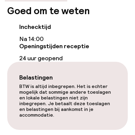
Fitnessruimte / gym
Goed om te weten
Entertainment
Inchecktijd
Gratis wifi
Na 14:00
Openingstijden receptie
Eet- en drinkgelegenheden
24 uur geopend
Bar
Belastingen
BTW is altijd inbegrepen. Het is echter
Eet- en drinkdiensten
mogelijk dat sommige andere toeslagen
en lokale belastingen niet zijn
inbegrepen. Je betaalt deze toeslagen
Ontbijtbuffet
en belastingen bij aankomst in je
accommodatie.
Roomservice