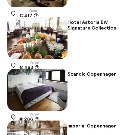
Vanaf
€ 417
Locatie
Hotel Astoria BW
Signature Collection
Vanaf
€ 463
Locatie
Scandic Copenhagen
Vanaf
€ 286
Locatie
Imperial Copenhagen