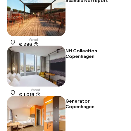
Scandic Norreport
Vanaf
€ 296
Locatie
NH Collection
Copenhagen
Vanaf
€ 1.019
Locatie
Generator
Copenhagen