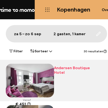
Kopenhagen
Ove
Home
Kaart Kopenhagen: de beste ho
Alles
Hotels
Wijken
Eten & drinken
Bezie
Toon op de kaart:
za 5 – zo 6 sep
2 gasten, 1 kamer
Upda
Filter
Sorteer
30 resultaten
Andersen Boutique
Hotel
Vanaf
€ 451
Locatie