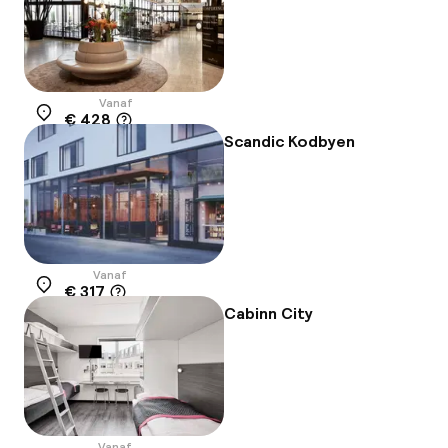
Vanaf
€ 428
Locatie
Scandic Kodbyen
Vanaf
€ 317
Locatie
Cabinn City
Vanaf