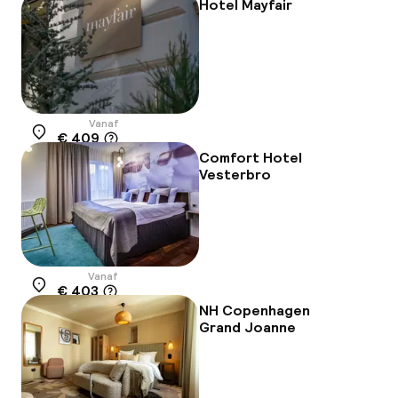
Hotel Mayfair
Vanaf
€ 409
Locatie
Comfort Hotel
Vesterbro
Vanaf
€ 403
Locatie
NH Copenhagen
Grand Joanne