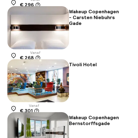
€ 296
Locatie
Wakeup Copenhagen
- Carsten Niebuhrs
Gade
Vanaf
€ 268
Locatie
Tivoli Hotel
Vanaf
€ 301
Locatie
Wakeup Copenhagen
Bernstorffsgade