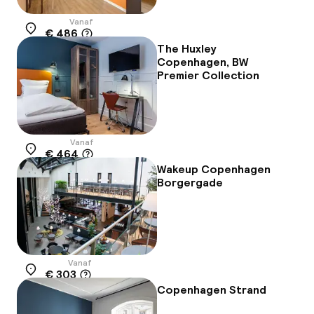
Vanaf
€ 486
Locatie
The Huxley
Copenhagen, BW
Premier Collection
Vanaf
€ 464
Locatie
Wakeup Copenhagen
Borgergade
Vanaf
€ 303
Locatie
Copenhagen Strand