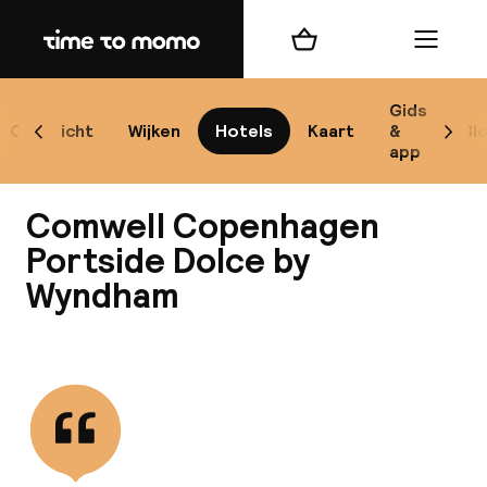
Home
Winkelmand
Menu
Ko
Gids
Overzicht
Wijken
Hotels
Kaart
&
Bl
Scroll naar links
Scrol
app
B
Comwell Copenhagen
Portside Dolce by
Wyndham
Alle
Re
Bekijk alle
Mi
Code