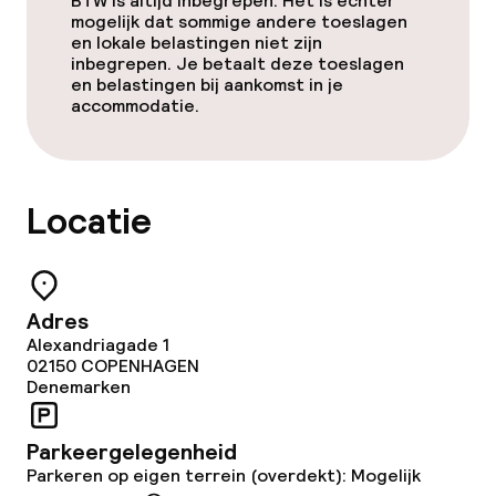
BTW is altijd inbegrepen. Het is echter
Schoonmaakvoorzieningen
mogelijk dat sommige andere toeslagen
en lokale belastingen niet zijn
inbegrepen. Je betaalt deze toeslagen
Wasservice
en belastingen bij aankomst in je
accommodatie.
Zakelijke faciliteiten
Conferentieruimte
Locatie
Beleid
Adres
Overal rookvrij
Alexandriagade 1
02150
COPENHAGEN
Denemarken
Parkeergelegenheid
Parkeren op eigen terrein (overdekt): Mogelijk