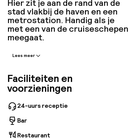
Hier zit je aan de rand van de
H
stad vlakbij de haven en een
metrostation. Handig als je
met een van de cruiseschepen
meegaat.
Lees meer
Informatie gedeeld door de
accommodatie:
Welkom in onze ruime, lichtdoorstroomde lobby
Faciliteiten en
met hoge plafonds en een prachtig uitzicht op
voorzieningen
het kanaal. Hier tref je zowel een vredige,
rustige atmosfeer als een levendige
bedrijvigheid aan. Neem plaats op een van de
24-uurs receptie
comfortabele banken terwijl je wacht, of
Fa
geniet van een verfrissend drankje en een
Bar
heerlijke maaltijd aan de bar. Mocht je de
behoefte hebben om te werken, dan ben je
zeker niet de enige. Probeer dan onze speciale
Restaurant