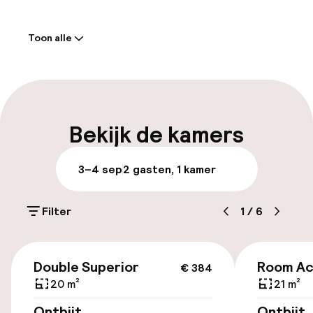
Welkom
Toon alle
Receptie: 24 uur geopend
Meertalige medewerkers
Bagageruimte
Bekijk de kamers
Parkeren & mobiliteit
3–4 sep
2 gasten, 1 kamer
Parkeergelegenheid op eigen terrein
(buiten)
Filter
1
/
6
Mogelijk extra kosten
€ 384
Parkeergelegenheid op eigen terrein
Double Superior
Room Ac
€ 384
(binnen)
20 m²
21 m²
Gratis parkeren
Ontbijt
Ontbijt