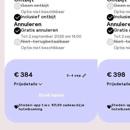
Geen ontbijt
Geen o
Openbaar parkeren
Optie niet beschikbaar
Optie ni
Inclusief ontbijt
Inclusi
Fietsverhuur
Annuleren
Annuler
Gratis annuleren
Gratis 
Tot 2 september 2026 om 14:00
Tot 2 s
Toegankelijkheid
Niet-terugbetaalbaar
Niet-t
Optie niet beschikbaar
Optie ni
Overal rolstoeltoegankelijk
Lift
€ 384
€ 398
3–4 sep.
Prijsdetails
Prijsdetail
Zwemmen & wellness
Boek kamer
Fitnessruimte / gym
Steden-app t.w.v. €11,99 cadeau bij je
Steden-app
💝
💝
hotelboeking
hotelboek
Entertainment