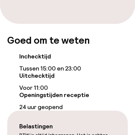
Gratis wifi
Tuin
Terras
Goed om te weten
Inchecktijd
Eet- en drinkgelegenheden
Tussen 15:00 en 23:00
Restaurant
Uitchecktijd
Bar
Voor 11:00
Openingstijden receptie
Eet- en drinkdiensten
24 uur geopend
Roomservice
Belastingen