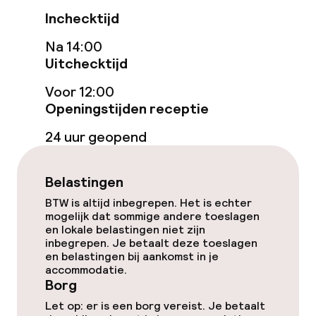
Terras
Inchecktijd
Na 14:00
Eet- en drinkgelegenheden
Uitchecktijd
Restaurant
Voor 12:00
Openingstijden receptie
Bar
24 uur geopend
Eet- en drinkdiensten
Belastingen
Ontbijtbuffet
BTW is altijd inbegrepen. Het is echter
mogelijk dat sommige andere toeslagen
en lokale belastingen niet zijn
Lunch à la carte
inbegrepen. Je betaalt deze toeslagen
en belastingen bij aankomst in je
Lunch, vast menu
accommodatie.
Borg
Diner à la carte
Let op: er is een borg vereist. Je betaalt