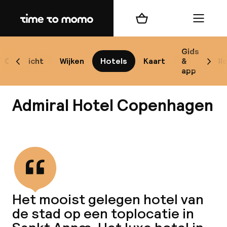
Home
Winkelmand
Menu
Ko
Gids
Overzicht
Wijken
Hotels
Kaart
&
Bl
Scroll naar links
Scrol
app
B
Admiral Hotel Copenhagen
Bekijk alle
Alle
Re
Het mooist gelegen hotel van
Mi
de stad op een toplocatie in
Code