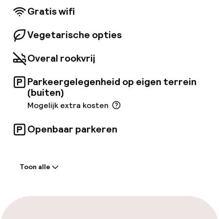
Gardens en de winkelstraat Strøget liggen op
Gratis wifi
loopafstand.
Vegetarische opties
Overal rookvrij
Parkeergelegenheid op eigen terrein
(buiten)
Mogelijk extra kosten
Openbaar parkeren
Welkom
Toon alle
Receptie: 24 uur geopend
Meertalige medewerkers