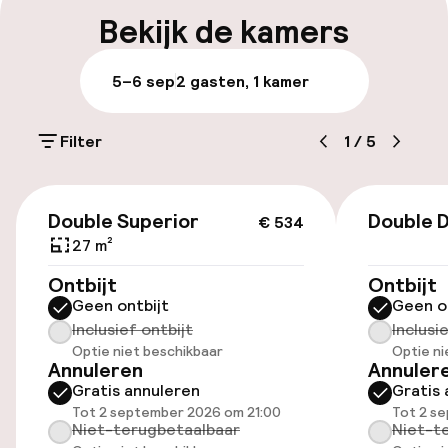
Bagageruimte
Bekijk de kamers
Parkeren & mobiliteit
5–6 sep
2 gasten, 1 kamer
Parkeergelegenheid op eigen terrein
(buiten)
Filter
1
/
5
Mogelijk extra kosten
€ 534
Openbaar parkeren
Double Superior
Double D
€ 534
27 m²
Fietsverhuur
Ontbijt
Ontbijt
Geen ontbijt
Geen o
Fietsen beschikbaar
Inclusief ontbijt
Inclusi
Optie niet beschikbaar
Optie ni
Annuleren
Annuler
Toegankelijkheid
Gratis annuleren
Gratis 
Tot 2 september 2026 om 21:00
Tot 2 s
Overal rolstoeltoegankelijk
Niet-terugbetaalbaar
Niet-t