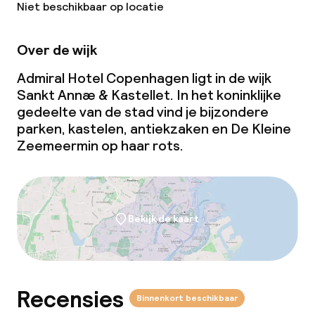
Niet beschikbaar op locatie
Conferentieruimte
Over de wijk
Vergaderruimte
Admiral Hotel Copenhagen ligt in de wijk
Sankt Annæ & Kastellet. In het koninklijke
gedeelte van de stad vind je bijzondere
Beleid
parken, kastelen, antiekzaken en De Kleine
Zeemeermin op haar rots.
Borg bij aankomst
Overal rookvrij
Bekijk de kaart
Recensies
Binnenkort beschikbaar