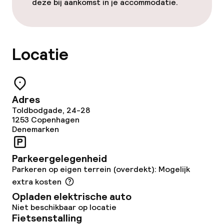
deze bij aankomst in je accommodatie.
Roomservice
Dieetopties
Locatie
Vegetarische opties
Adres
Faciliteiten en diensten voor kinderen
Toldbodgade, 24-28
1253
Copenhagen
Denemarken
Babysitservice
Parkeergelegenheid
Schoonmaakvoorzieningen
Parkeren op eigen terrein (overdekt): Mogelijk
extra kosten
Wasservice
Opladen elektrische auto
Niet beschikbaar op locatie
Fietsenstalling
Zakelijke faciliteiten