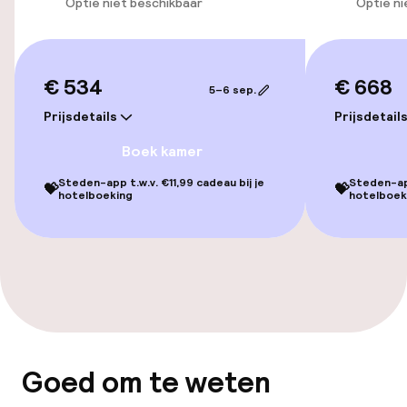
Optie niet beschikbaar
Optie ni
Lift
€ 534
€ 668
Zwemmen & wellness
5–6 sep.
Prijsdetails
Prijsdetail
Stoombad
Boek kamer
Spa behandelingen
Steden-app t.w.v. €11,99 cadeau bij je
Steden-app
💝
💝
hotelboeking
hotelboek
Massage
Entertainment
Gratis wifi
Tuin
Goed om te weten