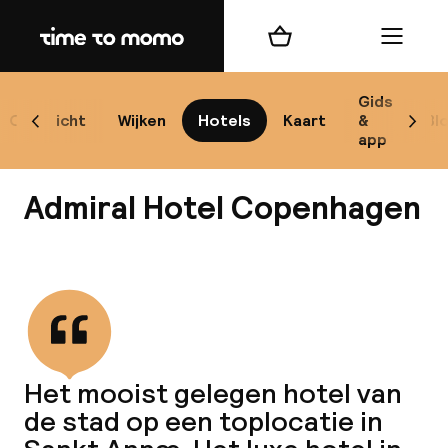
Home
Winkelmand
Menu
Ko
Gids
Overzicht
Wijken
Hotels
Kaart
&
Bl
Scroll naar links
Scrol
app
B
Admiral Hotel Copenhagen
Bekijk alle
Alle
Re
Het mooist gelegen hotel van
Mi
de stad op een toplocatie in
Code