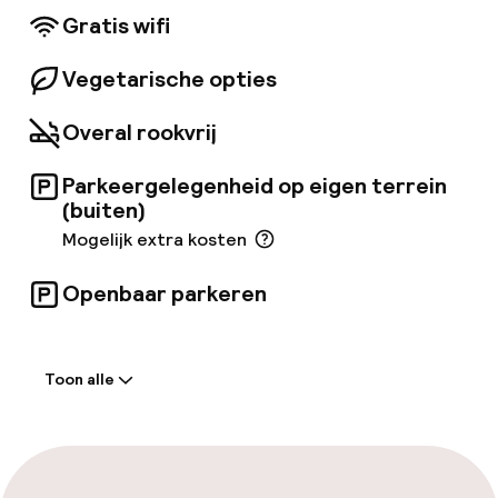
Gardens en de winkelstraat Strøget liggen op
Gratis wifi
loopafstand.
Vegetarische opties
Overal rookvrij
Parkeergelegenheid op eigen terrein
(buiten)
Mogelijk extra kosten
Openbaar parkeren
Welkom
Toon alle
Receptie: 24 uur geopend
Meertalige medewerkers