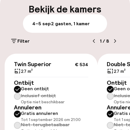
Bagageruimte
Bekijk de kamers
Parkeren & mobiliteit
4–5 sep
2 gasten, 1 kamer
Parkeergelegenheid op eigen terrein
(buiten)
Filter
1
/
8
Mogelijk extra kosten
€ 534
Openbaar parkeren
Twin Superior
Double 
€ 534
27 m²
27 m²
Fietsverhuur
Ontbijt
Ontbijt
Geen ontbijt
Geen o
Fietsen beschikbaar
Inclusief ontbijt
Inclusi
Optie niet beschikbaar
Optie ni
Annuleren
Annuler
Toegankelijkheid
Gratis annuleren
Gratis 
Tot 1 september 2026 om 21:00
Tot 1 s
Overal rolstoeltoegankelijk
Niet-terugbetaalbaar
Niet-t