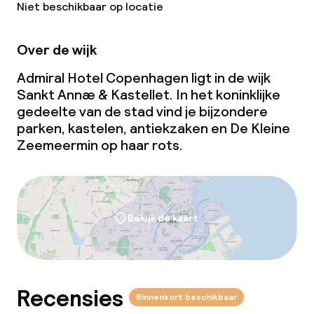
Niet beschikbaar op locatie
Conferentieruimte
Over de wijk
Vergaderruimte
Admiral Hotel Copenhagen ligt in de wijk
Sankt Annæ & Kastellet. In het koninklijke
gedeelte van de stad vind je bijzondere
Beleid
parken, kastelen, antiekzaken en De Kleine
Zeemeermin op haar rots.
Borg bij aankomst
Overal rookvrij
Bekijk de kaart
Recensies
Binnenkort beschikbaar