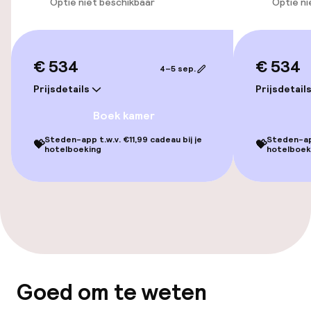
Optie niet beschikbaar
Optie ni
Lift
€ 534
€ 534
Zwemmen & wellness
4–5 sep.
Prijsdetails
Prijsdetail
Stoombad
Boek kamer
Spa behandelingen
Steden-app t.w.v. €11,99 cadeau bij je
Steden-app
💝
💝
hotelboeking
hotelboek
Massage
Entertainment
Gratis wifi
Tuin
Goed om te weten