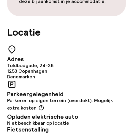
deze bij aankomst in je accommodatie.
Roomservice
Dieetopties
Locatie
Vegetarische opties
Adres
Faciliteiten en diensten voor kinderen
Toldbodgade, 24-28
1253
Copenhagen
Denemarken
Babysitservice
Parkeergelegenheid
Schoonmaakvoorzieningen
Parkeren op eigen terrein (overdekt): Mogelijk
extra kosten
Wasservice
Opladen elektrische auto
Niet beschikbaar op locatie
Fietsenstalling
Zakelijke faciliteiten