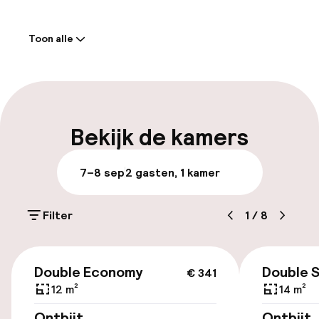
Welkom
Toon alle
Receptie: 24 uur geopend
Meertalige medewerkers
Bagageruimte
Bekijk de kamers
Parkeren & mobiliteit
7–8 sep
2 gasten, 1 kamer
Parkeergelegenheid op eigen terrein
(buiten)
Filter
1
/
8
Mogelijk extra kosten
€ 341
Parkeergelegenheid op eigen terrein
Double Economy
Double 
€ 341
(binnen)
12 m²
14 m²
Gratis parkeren
Ontbijt
Ontbijt