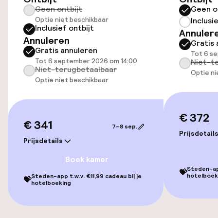
Geen ontbijt
Geen o
Openbaar parkeren
Optie niet beschikbaar
Inclusi
Inclusief ontbijt
Annuler
Fietsverhuur
Annuleren
Gratis 
Gratis annuleren
Tot 6 s
Tot 6 september 2026 om 14:00
Niet-t
Toegankelijkheid
Niet-terugbetaalbaar
Optie ni
Optie niet beschikbaar
Overal rolstoeltoegankelijk
Lift
€ 372
€ 341
7–8 sep.
Prijsdetail
Prijsdetails
Zwemmen & wellness
Boek kamer
Steden-app
Fitnessruimte / gym
💝
hotelboek
Steden-app t.w.v. €11,99 cadeau bij je
💝
hotelboeking
Entertainment