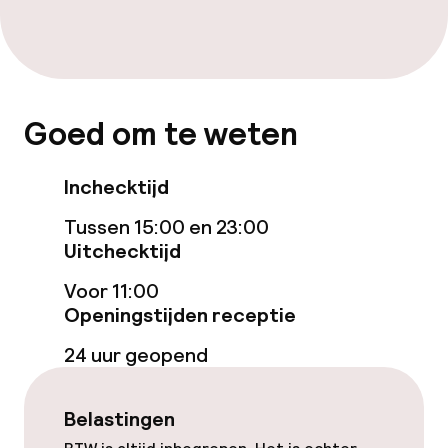
Gratis wifi
Tuin
Terras
Goed om te weten
Inchecktijd
Eet- en drinkgelegenheden
Tussen 15:00 en 23:00
Restaurant
Uitchecktijd
Bar
Voor 11:00
Openingstijden receptie
Eet- en drinkdiensten
24 uur geopend
Roomservice
Belastingen