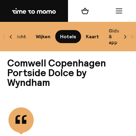
Home
Winkelmand
Menu
Ko
Gids
Overzicht
Wijken
Hotels
Kaart
&
Bl
Scroll naar links
Scrol
app
B
Comwell Copenhagen
Portside Dolce by
Wyndham
Alle
Re
Bekijk alle
Mi
Code