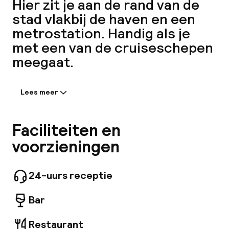
Hier zit je aan de rand van de
H
stad vlakbij de haven en een
metrostation. Handig als je
met een van de cruiseschepen
meegaat.
Lees meer
Informatie gedeeld door de
accommodatie:
Welkom in onze ruime, lichtdoorstroomde lobby
Faciliteiten en
met hoge plafonds en een prachtig uitzicht op
voorzieningen
het kanaal. Hier tref je zowel een vredige,
rustige atmosfeer als een levendige
bedrijvigheid aan. Neem plaats op een van de
24-uurs receptie
comfortabele banken terwijl je wacht, of
Fa
geniet van een verfrissend drankje en een
Bar
heerlijke maaltijd aan de bar. Mocht je de
behoefte hebben om te werken, dan ben je
zeker niet de enige. Probeer dan onze speciale
Restaurant