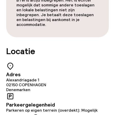
BTW is altijd inbegrepen. Het is echter
Schoonmaakvoorzieningen
mogelijk dat sommige andere toeslagen
en lokale belastingen niet zijn
inbegrepen. Je betaalt deze toeslagen
Wasservice
en belastingen bij aankomst in je
accommodatie.
Zakelijke faciliteiten
Conferentieruimte
Locatie
Beleid
Adres
Overal rookvrij
Alexandriagade 1
02150
COPENHAGEN
Denemarken
Parkeergelegenheid
Parkeren op eigen terrein (overdekt): Mogelijk