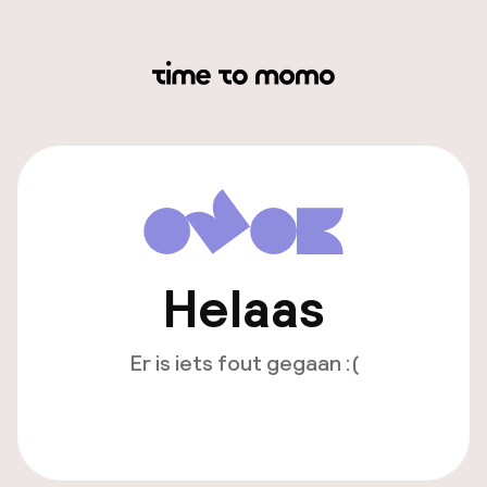
Helaas
Er is iets fout gegaan :(
Opnieuw laden