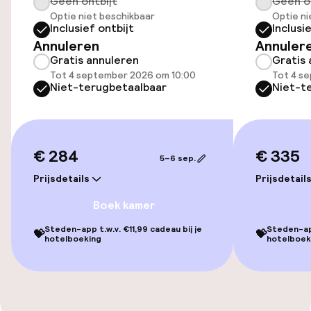
Geen ontbijt
Geen o
Fietsen beschikbaar
Optie niet beschikbaar
Optie ni
Inclusief ontbijt
Inclusi
Annuleren
Annuler
Toegankelijkheid
Gratis annuleren
Gratis 
Tot 4 september 2026 om 10:00
Tot 4 s
Lift
Niet-terugbetaalbaar
Niet-t
Voor toegankelijkheid
geoptimaliseerde kamers beschikbaar
€ 284
€ 335
5–6 sep.
Kamers
Prijsdetails
Prijsdetail
Boek kamer
Voor toegankelijkheid
geoptimaliseerde kamers beschikbaar
Steden-app t.w.v. €11,99 cadeau bij je
Steden-app
💝
💝
hotelboeking
hotelboek
Entertainment
Gratis wifi