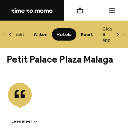
Home
Winkelmand
Menu
Má
Gids
Overzicht
Wijken
Hotels
Kaart
&
Bl
Scroll naar links
Scrol
app
B
Petit Palace Plaza Malaga
Bekijk alle
best
Reisi
We
Lees meer
Informatie gedeeld door de