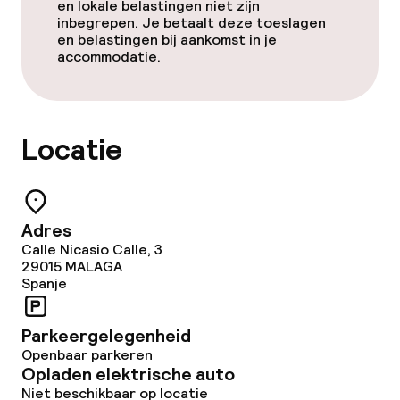
Grote huisdieren toegestaan (meer
en lokale belastingen niet zijn
dan 5 kg)
inbegrepen. Je betaalt deze toeslagen
en belastingen bij aankomst in je
accommodatie.
Locatie
Adres
Calle Nicasio Calle, 3
29015
MALAGA
Spanje
Parkeergelegenheid
Openbaar parkeren
Opladen elektrische auto
Niet beschikbaar op locatie