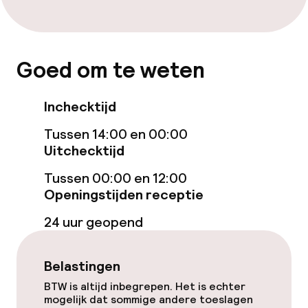
Eet- en drinkdiensten
Goed om te weten
Ontbijtbuffet
Inchecktijd
Schoonmaakvoorzieningen
Tussen 14:00 en 00:00
Uitchecktijd
Wasservice
Tussen 00:00 en 12:00
Openingstijden receptie
Beleid
24 uur geopend
Overal rookvrij
Kleine huisdieren toegestaan (minder
Belastingen
dan de 5 kg)
BTW is altijd inbegrepen. Het is echter
mogelijk dat sommige andere toeslagen