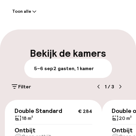
Welkom
Toon alle
Receptie: 24 uur geopend
Meertalige medewerkers
Bagageruimte
Bekijk de kamers
Parkeren & mobiliteit
5–6 sep
2 gasten, 1 kamer
Openbaar parkeren
Filter
1
/
3
Transferservice
€ 284
Fietsenstalling
Double Standard
Double o
€ 284
18 m²
20 m²
Fietsverhuur
Ontbijt
Ontbijt