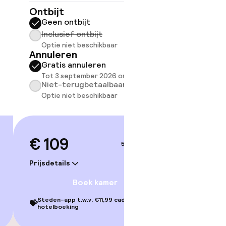
Ontbijt
Ontbijt
Geen ontbijt
Geen 
Inclusief ontbijt
Inclus
Optie niet beschikbaar
Optie 
Annuleren
Annule
Gratis annuleren
Grati
Tot 3 september 2026 om 22:59
Tot 3 
Niet-terugbetaalbaar
Niet-
Optie niet beschikbaar
Optie 
€ 109
€ 14
5–6 sep.
Prijsdetails
Prijsdetai
en
Boek kamer
Steden-app t.w.v. €11,99 cadeau bij je
Steden-ap
💝
💝
hotelboeking
hotelbo