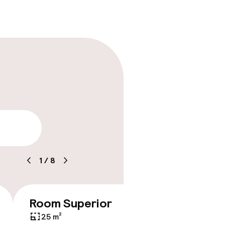
arheid
1
/
8
Room Superior
Suite
€ 109
25 m²
48 m²