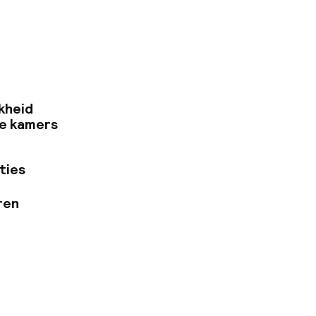
er een
openbare ruimtes
kheid
e kamers
ties
ren
ewerkers