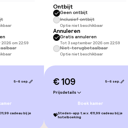
Ontbijt
Geen ontbijt
jt
Inclusief ontbijt
 beschikbaar
ikbaar
Optie niet beschikbaar
Annuleren
ren
Gratis annuleren
lijkheid
 2026 om 22:59
Tot 3 september 2026 om 22:59
erde kamers
aalbaar
Niet-terugbetaalbaar
ikbaar
Optie niet beschikbaar
llness
€ 109
5–6 sep.
5–6 sep.
d
Stoombad
Prijsdetails
Spa behandeling
kamer
Boek kamer
11,99 cadeau bij je
Steden-app t.w.v. €11,99 cadeau bij je
💝
Massage
hotelboeking