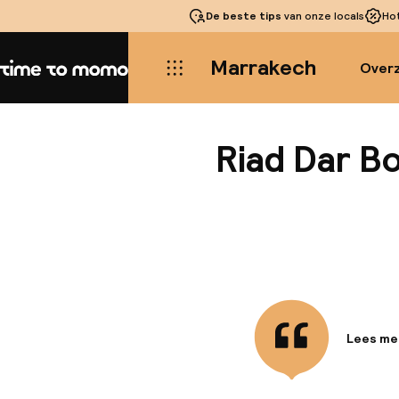
De beste tips
van onze locals
Ho
Marrakech
Overz
Home
Riad Dar B
Lees me
Informa
Het 4-st
Marrakec