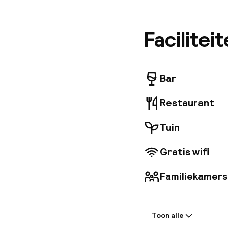
vergader
binnenzw
(geef dit
Facilitei
Bar
Restaurant
Tuin
Gratis wifi
Familiekamers
Welkom
Toon alle
Vroeg incheck