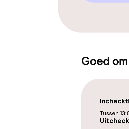
Entertainment
Gratis wifi
Tuin
Terras
Goed om
Eet- en drink
Restaurant
Incheckt
Bar
Tussen 13:
Uitcheck