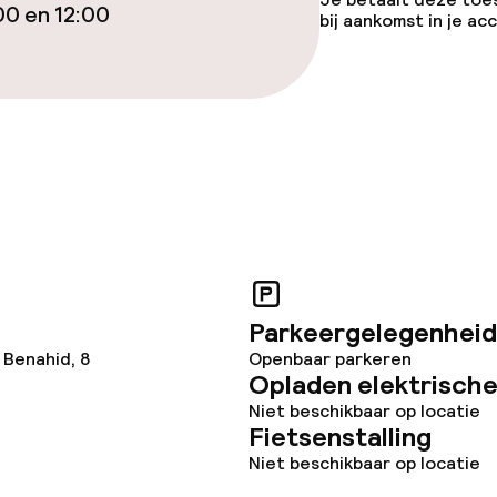
iensten
00 en 12:00
bij aankomst in je a
arte
Diner, vast menu
veerd aan tafel
Roomservice
te
Vroeg ontbijt
enu
Laat ontbijt
te
Parkeergelegenheid
 Benahid, 8
Openbaar parkeren
Opladen elektrische
Niet beschikbaar op locatie
ties
Fietsenstalling
Niet beschikbaar op locatie
opties