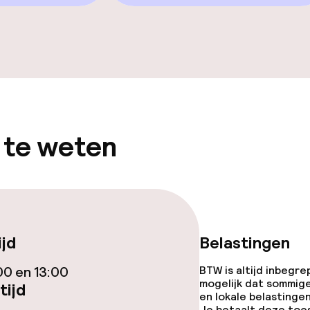
Zonneterras
TV lounge
 te weten
gelegenheden
ijd
Belastingen
00 en 13:00
BTW is altijd inbegre
mogelijk dat sommig
tijd
en lokale belastingen
Je betaalt deze toe