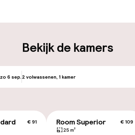
en mogelijk
Bagageruimte
iliteit
Bekijk de kamers
keren
Transferservice
uttle
 zo 6 sep.
2 volwassenen, 1 kamer
Update beschikba
id
lijkheid
erde kamers
ndard
Room Superior
€ 91
€ 109
25 m²