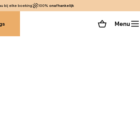
 bij elke boeking
100%
onafhankelijk
Menu
gs
Winkelmand
Bekijk de kamers
 alle 104 foto’s
soord in
 Er zijn