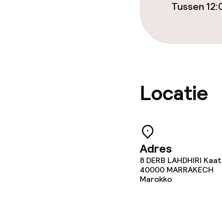
Eet- en drinkd
Tussen 12:
Ontbijt à la c
Ontbijt geser
Lunch à la car
Locatie
Lunch, vast m
Diner à la car
Adres
8 DERB LAHDHIRI Kaat
Dieetopties
40000
MARRAKECH
Marokko
Glutenvrije op
Vegetarische 