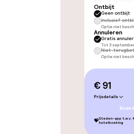
Ontbijt
Kamers
Geen ontbijt
Inclusief ontbi
Familiekamers
Optie niet besch
Annuleren
Gratis annule
Voor toeganke
Tot 3 september
geoptimalise
Niet-terugbet
beschikbaar
Optie niet besch
Zwemmen & we
€ 91
Privé zwemba
Prijsdetails
Ligstoelen
Boek 
Steden-app t.w.v. €
💝
Solarium
hotelboeking