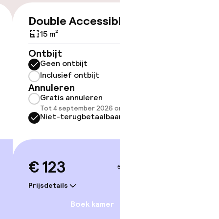
Double Accessible
Twin 
€ 123
kheid
e kamers
15 m²
20 m²
Ontbijt
Ontbijt
Geen ontbijt
Geen 
Inclusief ontbijt
Inclus
Annuleren
Annule
Gratis annuleren
Grati
Tot 4 september 2026 om 21:59
Tot 4 
Niet-terugbetaalbaar
Niet-
€ 123
€ 15
5–6 sep.
Prijsdetails
Prijsdetai
Boek kamer