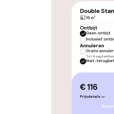
Double Sta
Overal rolstoe
15 m²
Lift
Ontbijt
Geen ontbijt
Inclusief ontbi
Annuleren
Gratis annule
Kamers
Tot 4 september
Niet-terugbet
Familiekamers
Voor toeganke
€ 116
geoptimalise
beschikbaar
Prijsdetails
Boek 
Entertainment