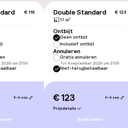
ndard
Double Standard
€ 116
€ 123
ltoegankelijk
Voor toegankelij
geoptimaliseerd
17 m²
beschikbaar
Ontbijt
Geen ontbijt
jt
Inclusief ontbijt
Annuleren
ren
Gratis annuleren
 2026 om 21:59
Tot 4 september 2026 om 21:59
aalbaar
Niet-terugbetaalbaar
 beschikbaar
lijkheid
€ 123
erde kamers
5–6 sep.
5–6 sep.
Prijsdetails
kamer
Boek kamer