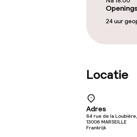
Na 18:00
Lunch à la car
Openings
24 uur ge
Faciliteiten en
Babysitservic
Locatie
Schoonmaakvo
Wasservice
Adres
Zakelijke facili
64 rue de la Loubière
13006
MARSEILLE
Frankrijk
Conferentier