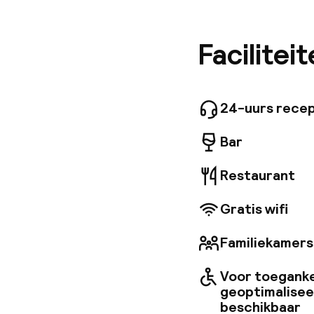
energie,
een van 
een roos
Facilitei
24-uurs recep
Bar
Restaurant
Gratis wifi
Familiekamers
Voor toeganke
geoptimalise
beschikbaar