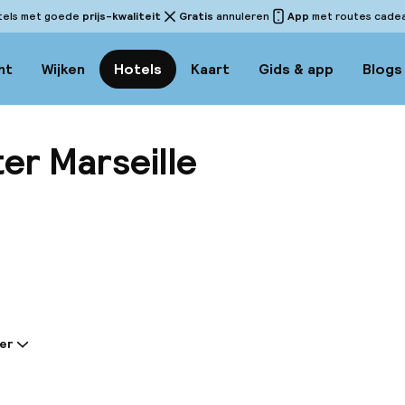
tels met goede
prijs-kwaliteit
Gratis
annuleren
App
met routes cadeau
ht
Wijken
Hotels
Kaart
Gids & app
Blogs
er Marseille
Bekijk
er
tie gedeeld door de accommodatie:
 alleen kamers of restaurants, Mama Shelter is een p
eten. Het is een echt toevluchtsoord in de stad: moo