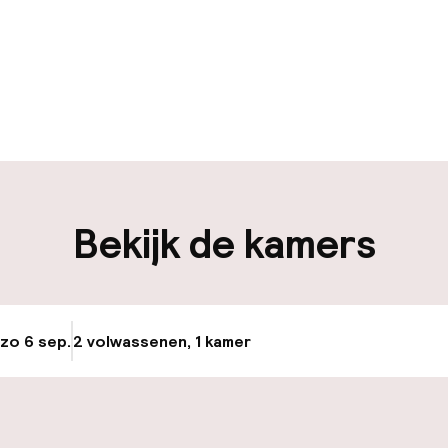
uur geopend
Meertalige med
ken mogelijk
Bagageruimte
iliteit
Bekijk de kamers
nheid op eigen
n)
osten
 zo 6 sep.
2 volwassenen, 1 kamer
Update beschikba
keren
id