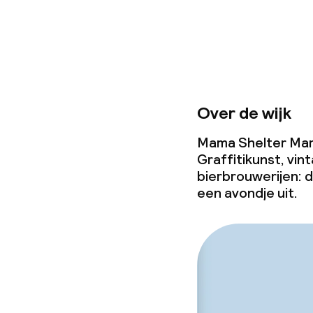
Vergaderruim
Beleid
Overal rookvri
Over de wijk
Mama Shelter Marsei
Graffitikunst, vin
bierbrouwerijen: d
een avondje uit.