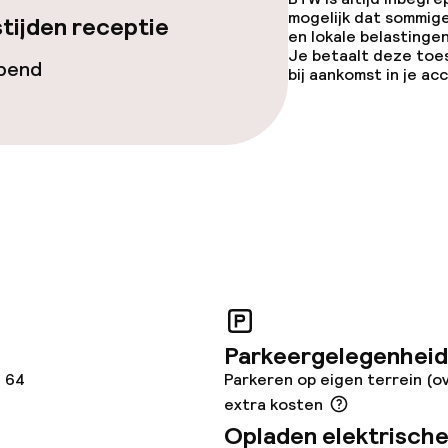
te
Diner à la carte
mogelijk dat sommig
tijden receptie
en lokale belastingen
Je betaalt deze toe
opend
bij aankomst in je a
 diensten voor kinderen
e
orzieningen
Parkeergelegenheid
teiten
, 64
Parkeren op eigen terrein (o
extra kosten
uimte
Opladen elektrische