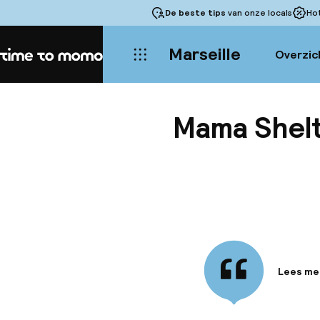
De beste tips
van onze locals
Ho
Marseille
Overzic
Home
Mama Shelt
Lees me
Informa
Meer dan
te ontmo