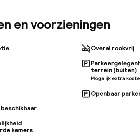
 maar ook gemoedelijk, uitnodigend en aantrekkelijk. 
onze banken, deel onze schotels, neem een drankje, o
. Mama zorgt voor alles!
ten en voorzieningen
tie
Overal rookvrij
Parkeergelegenh
terrein (buiten)
Mogelijk extra kost
Openbaar parke
 beschikbaar
lijkheid
erde kamers