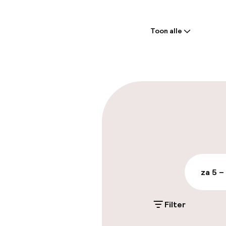
Welkom
Toon alle
Receptie: 24 
Vroeg uitchec
Parkeren & mob
Parkeergelege
terrein (buite
Mogelijk extra k
za 5 –
Openbaar par
Filter
Toegankelijkhe