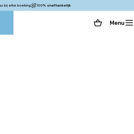
 bij elke boeking
100%
onafhankelijk
Menu
Winkelmand
Bekijk de kamers
 alle 204 foto’s
lek om te leven en
i, modern en vol