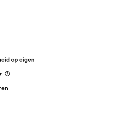
Kom lekker zitten op
ntspan en slaap als
eid op eigen
en
ren