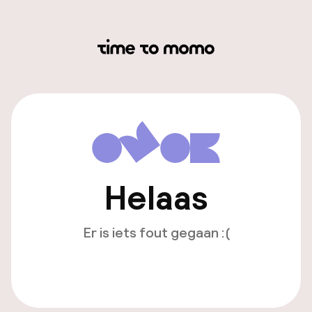
Helaas
Er is iets fout gegaan :(
Opnieuw laden