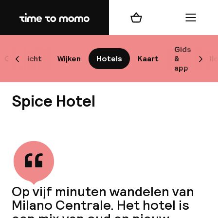
Home
Winkelmand
Menu
M
Gids
Overzicht
Wijken
Hotels
Kaart
&
Bl
Scroll naar links
Scrol
app
B
Spice Hotel
Bekijk alle
best
Reisi
Op vijf minuten wandelen van
Milano Centrale. Het hotel is
We