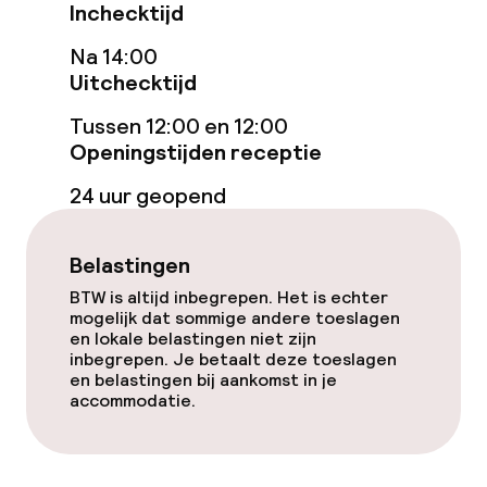
Roomservice
Inchecktijd
Na 14:00
Schoonmaakvoorzieningen
Uitchecktijd
Tussen 12:00 en 12:00
Wasservice
Openingstijden receptie
24 uur geopend
Beleid
Overal rookvrij
Belastingen
BTW is altijd inbegrepen. Het is echter
mogelijk dat sommige andere toeslagen
en lokale belastingen niet zijn
inbegrepen. Je betaalt deze toeslagen
en belastingen bij aankomst in je
accommodatie.