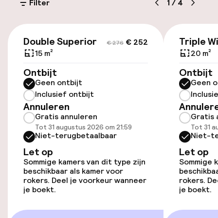
(buiten)
Filter
1
/
4
Mogelijk extra kosten
€ 252
€ 276
Openbaar parkeren
Double Superior
Triple W
€ 252
€ 276
15 m²
20 m²
Luchthavenshuttle
Ontbijt
Ontbijt
Geen ontbijt
Geen o
Transferservice
Inclusief ontbijt
Inclusi
Annuleren
Annuler
Gratis annuleren
Gratis 
Toegankelijkheid
Tot 31 augustus 2026 om 21:59
Tot 31 a
Niet-terugbetaalbaar
Niet-t
Overal rolstoeltoegankelijk
Let op
Let op
Sommige kamers van dit type zijn
Sommige ka
Lift
beschikbaar als kamer voor
beschikbaa
rokers. Deel je voorkeur wanneer
rokers. De
je boekt.
je boekt.
Kamers