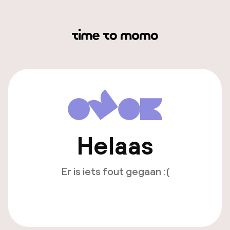
Helaas
Er is iets fout gegaan :(
Opnieuw laden