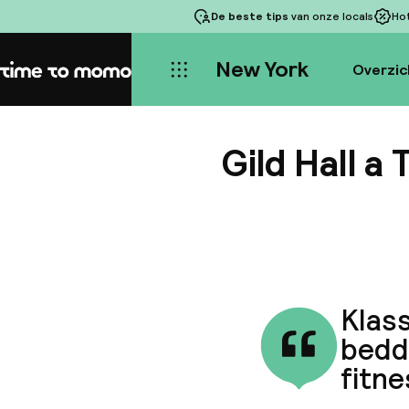
De beste tips
van onze locals
Ho
New York
Overzic
Home
Gild Hall 
Klass
bedde
fitne