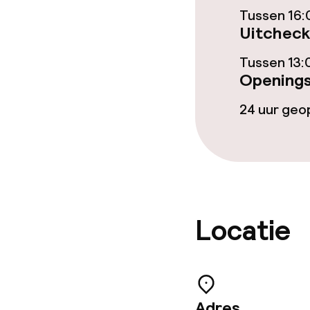
Tussen 16:
Uitcheck
Eet- en drinkd
Tussen 13:
Openings
Ontbijt à la c
24 uur ge
Lunch à la car
Dieetopties
Speciale diee
Locatie
Schoonmaakvo
Adres
Wasservice