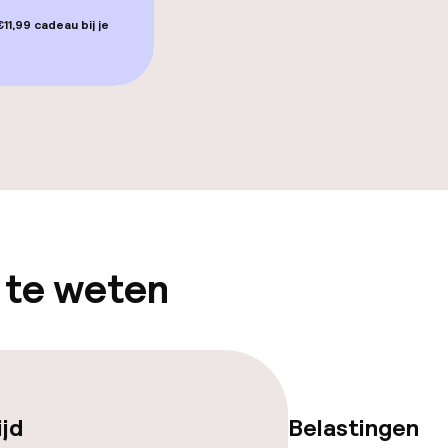
llness
11,99 cadeau bij je
 / gym
 te weten
gelegenheden
ijd
Belastingen