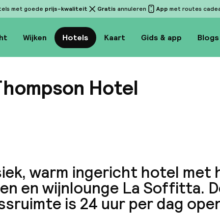
tels met goede
prijs-kwaliteit
Gratis
annuleren
App
met routes cadeau
ht
Wijken
Hotels
Kaart
Gids & app
Blogs
a Thompson Hotel
Bekijk
iek, warm ingericht hotel met h
n en wijnlounge La Soffitta. 
ssruimte is 24 uur per dag ope