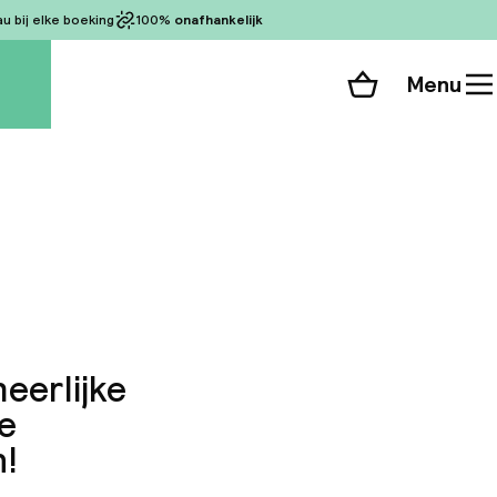
 bij elke boeking
100%
onafhankelijk
Menu
Winkelmand
Bekijk de kamers
 alle 33 foto’s
eerlijke
De
n!