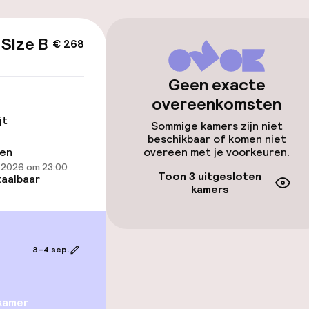
 Size Bed
id
€ 268
ltoegankelijk
Voor toegankelij
Geen exacte
geoptimaliseerd
overeenkomsten
beschikbaar
jt
Sommige kamers zijn niet
beschikbaar of komen niet
ren
overeen met je voorkeuren.
 2026 om 23:00
Toon 3 uitgesloten
aalbaar
kamers
lijkheid
erde kamers
3–4 sep.
kamer