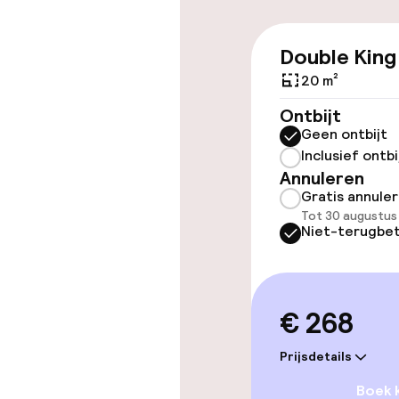
Double King
Toegankelijkhe
20 m²
Overal rolstoe
Ontbijt
Geen ontbijt
Lift
Inclusief ontbi
Annuleren
Gratis annule
Tot 30 augustus
Niet-terugbet
Kamers
Voor toeganke
€ 268
geoptimalise
beschikbaar
Prijsdetails
Boek 