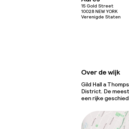
15 Gold Street
10028
NEW YORK
Verenigde Staten
Zakelijke facili
Vergaderruim
Beleid
Over de wijk
Borg bij aank
Gild Hall a Thompso
Overal rookvri
District. De mees
een rijke geschied