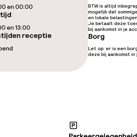
00 en 00:00
BTW is altijd inbegre
mogelijk dat sommig
tijd
en lokale belastingen
iensten
Je betaalt deze toe
00 en 13:00
bij aankomst in je a
tijden receptie
Borg
arte
Diner à la carte
opend
Let op: er is een bor
te
Roomservice
deze bij aankomst in
topties
orzieningen
Parkeergelegenheid