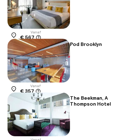
Vanaf
€ 567
Locatie
Pod Brooklyn
Vanaf
€ 357
Locatie
The Beekman, A
Thompson Hotel
Vanaf