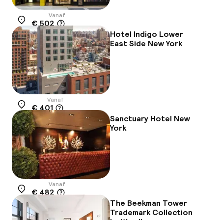
Vanaf
€ 502
Locatie
Hotel Indigo Lower
East Side New York
Vanaf
€ 401
Locatie
Sanctuary Hotel New
York
Vanaf
€ 482
Locatie
The Beekman Tower
Trademark Collection