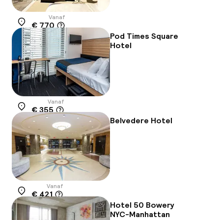
Vanaf
€ 770
Locatie
Pod Times Square
Hotel
Vanaf
€ 355
Locatie
Belvedere Hotel
Vanaf
€ 421
Locatie
Hotel 50 Bowery
NYC-Manhattan