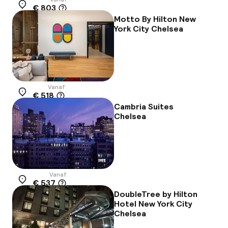
€ 803
Locatie
Motto By Hilton New
York City Chelsea
Vanaf
€ 518
Locatie
Cambria Suites
Chelsea
Vanaf
€ 537
Locatie
DoubleTree by Hilton
Hotel New York City
Chelsea