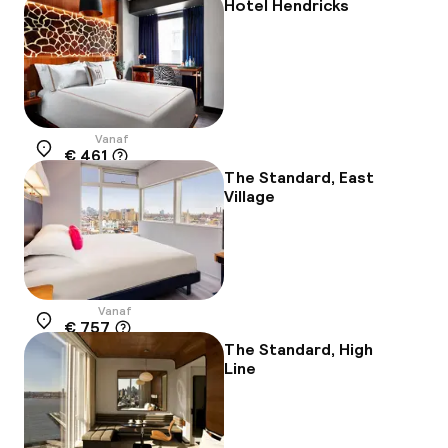
Hotel Hendricks
Vanaf
€ 461
Locatie
The Standard, East
Village
Vanaf
€ 757
Locatie
The Standard, High
Line