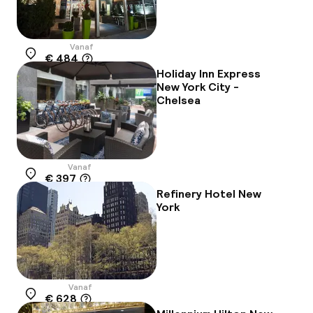
Vanaf
€ 484
Locatie
Holiday Inn Express
New York City -
Chelsea
Vanaf
€ 397
Locatie
Refinery Hotel New
York
Vanaf
€ 628
Locatie