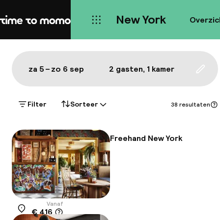
New York
Overzic
Home
Kaart New York: de beste hote
Alles
Hotels
Wijken
Eten & drinken
Bezie
Toon op de kaart:
za 5 – zo 6 sep
2 gasten, 1 kamer
Upda
Filter
Sorteer
38 resultaten
Freehand New York
Vanaf
€ 416
Locatie