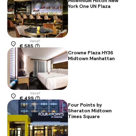
Millennium Hilton New
York One UN Plaza
Vanaf
€ 585
Locatie
Crowne Plaza HY36
Midtown Manhattan
Vanaf
€ 499
Locatie
Four Points by
Sheraton Midtown
Times Square