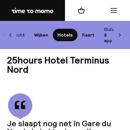
Home
Winkelmand
Menu
P
Gids
Overzicht
Wijken
Hotels
Kaart
&
Bl
Scroll naar links
Scrol
app
B
25hours Hotel Terminus
Nord
Bekijk alle
best
Reisi
We
Je slaapt nog net ín Gare du