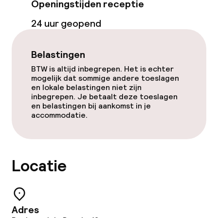
Faciliteiten en diensten voor kinderen
Openingstijden receptie
24 uur geopend
Babybed
Op aanvraag, mogelijk extra kosten
Belastingen
Schoonmaakvoorzieningen
BTW is altijd inbegrepen. Het is echter
mogelijk dat sommige andere toeslagen
Wasservice
en lokale belastingen niet zijn
inbegrepen. Je betaalt deze toeslagen
en belastingen bij aankomst in je
accommodatie.
Zakelijke faciliteiten
Vergaderruimte
Locatie
Beleid
Overal rookvrij
Adres