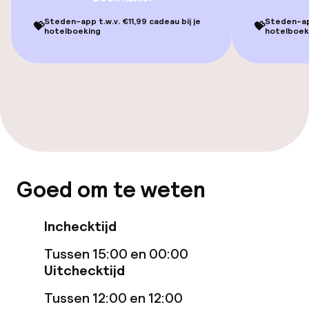
Entertainment
Steden-app t.w.v. €11,99 cadeau bij je
Steden-app
💝
💝
hotelboeking
hotelboek
Betaalde wifi
Eet- en drinkgelegenheden
Restaurant
Bar
Goed om te weten
Eet- en drinkdiensten
Inchecktijd
Ontbijtbuffet
Tussen 15:00 en 00:00
Roomservice
Uitchecktijd
Tussen 12:00 en 12:00