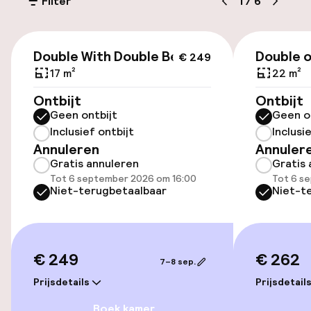
(buiten)
Filter
1
/
6
Mogelijk extra kosten
€ 249
Parkeerservice
Double With Double Bed
Double o
€ 249
17 m²
22 m²
Openbaar parkeren
Ontbijt
Ontbijt
Geen ontbijt
Geen o
Luchthavenshuttle
Inclusief ontbijt
Inclusi
Annuleren
Annuler
Fietsverhuur
Gratis annuleren
Gratis 
Tot 6 september 2026 om 16:00
Tot 6 s
Niet-terugbetaalbaar
Niet-t
Toegankelijkheid
Overal rolstoeltoegankelijk
€ 249
€ 262
7–8 sep.
Lift
Prijsdetails
Prijsdetail
Boek kamer