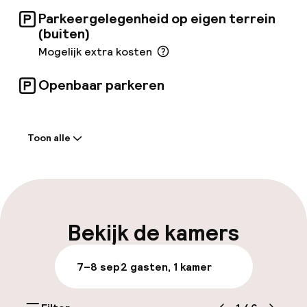
Parkeergelegenheid op eigen terrein
(buiten)
Mogelijk extra kosten
Openbaar parkeren
Welkom
Toon alle
Receptie: 24 uur geopend
Meertalige medewerkers
Bagageruimte
Bekijk de kamers
Parkeren & mobiliteit
7–8 sep
2 gasten, 1 kamer
Parkeergelegenheid op eigen terrein