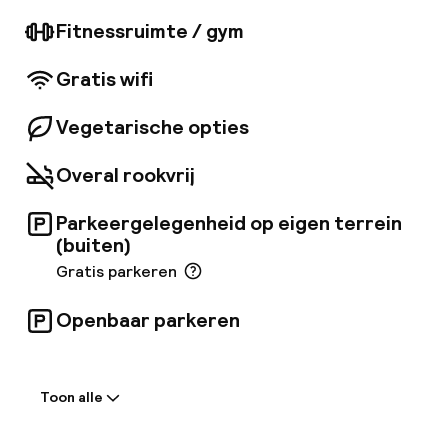
meesterwerken creëert. Een levendige bar en
een terras in de binnenplaats dat het hele jaar
Fitnessruimte / gym
door geopend is, bieden de perfecte setting
om te ontspannen en te genieten van tapas,
Gratis wifi
lunch of diner.
Vegetarische opties
Overal rookvrij
Parkeergelegenheid op eigen terrein
(buiten)
Gratis parkeren
Openbaar parkeren
Welkom
Toon alle
Receptie: 24 uur geopend