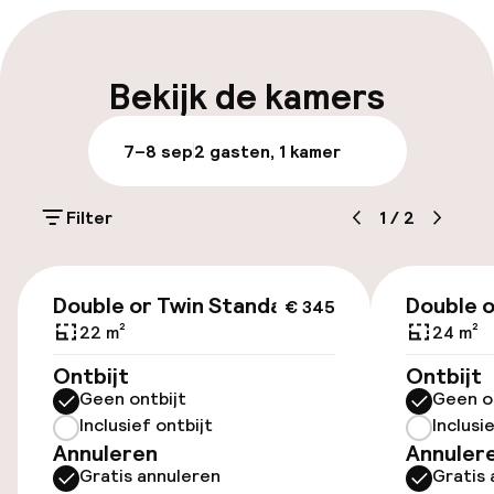
Laat uitchecken mogelijk
Meertalige medewerkers
Bekijk de kamers
Bagageruimte
7–8 sep
2 gasten, 1 kamer
Parkeren & mobiliteit
Filter
1
/
2
Parkeergelegenheid op eigen terrein
(buiten)
€ 345
Gratis parkeren
Double or Twin Standard
Double o
€ 345
22 m²
24 m²
Openbaar parkeren
Ontbijt
Ontbijt
Geen ontbijt
Geen o
Luchthavenshuttle
Inclusief ontbijt
Inclusi
Annuleren
Annuler
Gratis annuleren
Gratis 
Toegankelijkheid