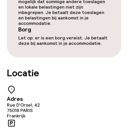
mogelijk dat sommige andere toeslagen
en lokale belastingen niet zijn
Diner à la carte
inbegrepen. Je betaalt deze toeslagen
en belastingen bij aankomst in je
accommodatie.
Borg
Dieetopties
Let op: er is een borg vereist. Je betaalt
Vegetarische opties
deze bij aankomst in je accommodatie.
Schoonmaakvoorzieningen
Locatie
Wasservice
Beleid
Adres
Rue D'Orsel, 42
Borg bij aankomst
75018
PARIS
Frankrijk
Overal rookvrij