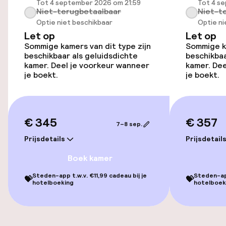
Tot 4 september 2026 om 21:59
Tot 4 s
Niet-terugbetaalbaar
Niet-t
Overal rolstoeltoegankelijk
Optie niet beschikbaar
Optie ni
Let op
Let op
Lift
Sommige kamers van dit type zijn
Sommige ka
beschikbaar als geluidsdichte
beschikbaa
kamer. Deel je voorkeur wanneer
kamer. Dee
je boekt.
je boekt.
Zwemmen & wellness
Spacentrum
€ 345
€ 357
Spa behandelingen
7–8 sep.
Prijsdetails
Prijsdetail
Massage
Boek kamer
Fitnessruimte / gym
Steden-app t.w.v. €11,99 cadeau bij je
Steden-app
💝
💝
hotelboeking
hotelboek
Entertainment