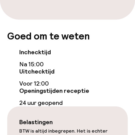
Gratis wifi
Eet- en drinkgelegenheden
Goed om te weten
Restaurant
Inchecktijd
Bar
Na 15:00
Uitchecktijd
Eet- en drinkdiensten
Voor 12:00
Ontbijtbuffet
Openingstijden receptie
Ontbijt à la carte
24 uur geopend
Ontbijt geserveerd aan tafel
Belastingen
Lunch à la carte
BTW is altijd inbegrepen. Het is echter