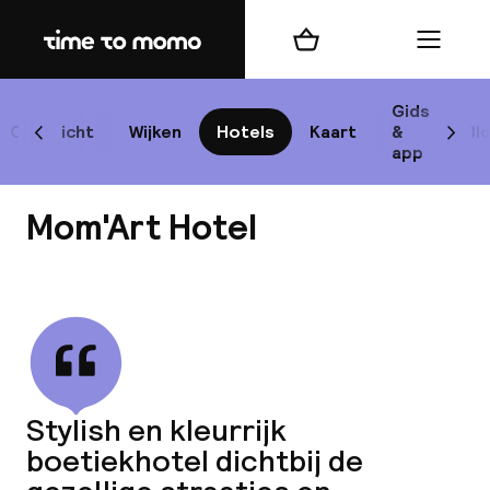
Home
Winkelmand
Menu
P
Gids
Overzicht
Wijken
Hotels
Kaart
&
Bl
Scroll naar links
Scrol
app
B
Mom'Art Hotel
Bekijk alle
best
Reisi
Stylish en kleurrijk
boetiekhotel dichtbij de
We