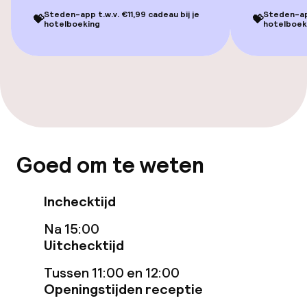
Restaurant
Steden-app t.w.v. €11,99 cadeau bij je
Steden-app
💝
💝
hotelboeking
hotelboek
Bar
Eet- en drinkdiensten
Lunch à la carte
Lunch, vast menu
Goed om te weten
Diner à la carte
Inchecktijd
Roomservice
Na 15:00
Uitchecktijd
Schoonmaakvoorzieningen
Tussen 11:00 en 12:00
Openingstijden receptie
Wasservice