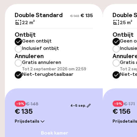
€ 135
€ 148
Oplaadpunt elektrische auto op
Double Standard
Double 
€ 135
€ 148
locatie
22 m²
25 m²
Luchthavenshuttle
Ontbijt
Ontbijt
Geen ontbijt
Geen o
Inclusief ontbijt
Inclusi
Toegankelijkheid
Annuleren
Annuler
Gratis annuleren
Gratis 
Lift
Tot 2 september 2026 om 22:59
Tot 2 s
Niet-terugbetaalbaar
Niet-t
Entertainment
Gratis wifi
€ 148
€ 171
-9%
-9%
4–5 sep.
€ 135
€ 156
Prijsdetails
Prijsdetail
Eet- en drinkgelegenheden
Boek kamer