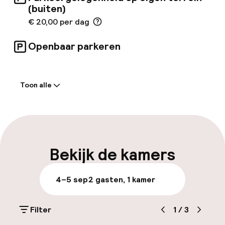
(buiten)
€ 20,00 per dag
Openbaar parkeren
Welkom
Toon alle
Receptie: 24 uur geopend
Meertalige medewerkers
Parkeren & mobiliteit
Bekijk de kamers
Parkeergelegenheid op eigen terrein
4–5 sep
2 gasten, 1 kamer
(buiten)
€ 20,00 per dag
Filter
1
/
3
Openbaar parkeren