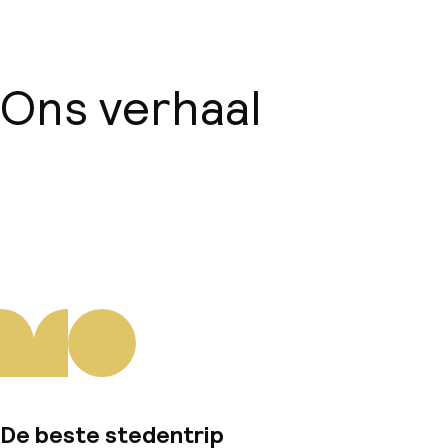
Wasservice
Ons verhaal
Zakelijke faciliteiten
Conferentieruimte
Over ons
Vergaderruimte
Beleid
Overal rookvrij
De beste stedentrip