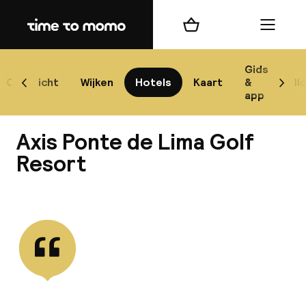
Home
Winkelmand
Menu
P
Gids
Overzicht
Wijken
Hotels
Kaart
&
Bl
Scroll naar links
Scrol
app
B
Axis Ponte de Lima Golf
Resort
Bekijk alle
best
Reisi
We