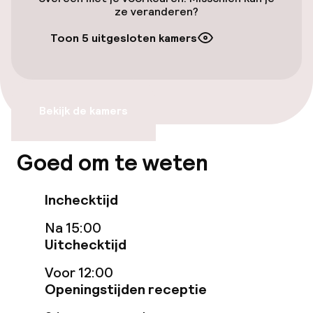
Openbaar parkeren
ze veranderen?
Toon 5 uitgesloten kamers
Toegankelijkheid
Overal rolstoeltoegankelijk
Bekijk de kamers
Lift
Goed om te weten
Voor toegankelijkheid
geoptimaliseerde kamers beschikbaar
Inchecktijd
Kamers
Na 15:00
Uitchecktijd
Aansluitende kamers beschikbaar
Voor 12:00
Voor toegankelijkheid
Openingstijden receptie
geoptimaliseerde kamers beschikbaar