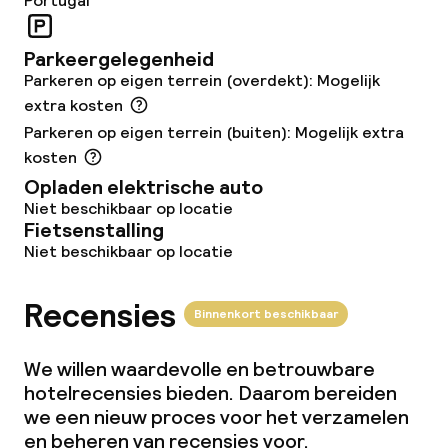
Portugal
Game-kamer
Parkeergelegenheid
Parkeren op eigen terrein (overdekt): Mogelijk
extra kosten
Eet- en drinkgelegenheden
Parkeren op eigen terrein (buiten): Mogelijk extra
kosten
Restaurant
Opladen elektrische auto
Niet beschikbaar op locatie
Bar
Fietsenstalling
Niet beschikbaar op locatie
Eet- en drinkdiensten
Recensies
Binnenkort beschikbaar
Ontbijtbuffet
We willen waardevolle en betrouwbare
Roomservice
hotelrecensies bieden. Daarom bereiden
we een nieuw proces voor het verzamelen
en beheren van recensies voor.
Schoonmaakvoorzieningen