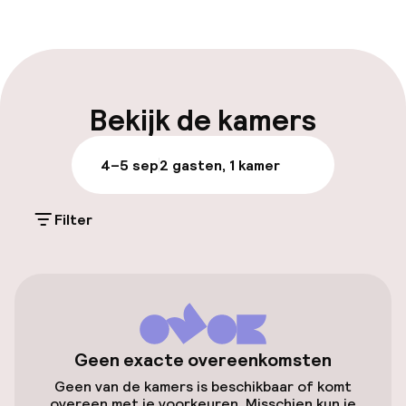
Receptie: 24 uur geopend
Vroeg inchecken mogelijk
Meertalige medewerkers
Bekijk de kamers
Bagageruimte
4–5 sep
2 gasten, 1 kamer
Parkeren & mobiliteit
Filter
Parkeergelegenheid op eigen terrein
(buiten)
Mogelijk extra kosten
Parkeergelegenheid op eigen terrein
(binnen)
Geen exacte overeenkomsten
Mogelijk extra kosten
Geen van de kamers is beschikbaar of komt
overeen met je voorkeuren. Misschien kun je