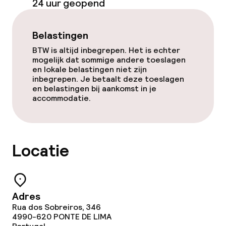
24 uur geopend
Zwemmen & wellness
Belastingen
Zoetwater binnenzwembad
BTW is altijd inbegrepen. Het is echter
mogelijk dat sommige andere toeslagen
Turks stoombad (hamam)
en lokale belastingen niet zijn
inbegrepen. Je betaalt deze toeslagen
en belastingen bij aankomst in je
Spa behandelingen
accommodatie.
Fitnessruimte / gym
Locatie
Entertainment
Betaalde wifi
Adres
Tuin
Rua dos Sobreiros, 346
4990-620
PONTE DE LIMA
Terras