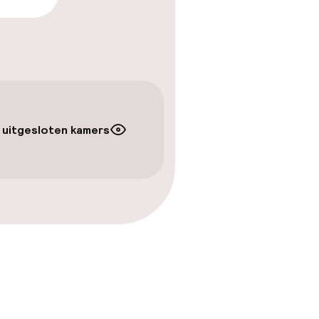
 uitgesloten kamers
kheid
e kamers