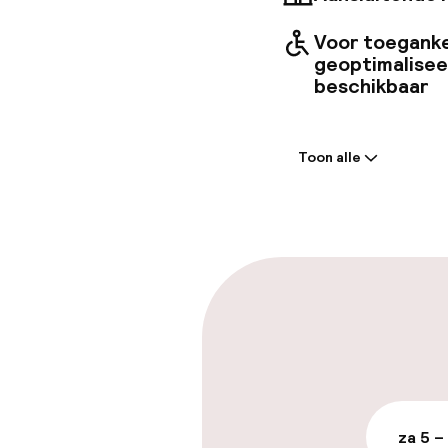
Voor toeganke
geoptimalise
beschikbaar
Welkom
Toon alle
Receptie: 24 
Vroeg incheck
Parkeren & mob
Parkeergelege
terrein (buite
Mogelijk extra k
za 5 –