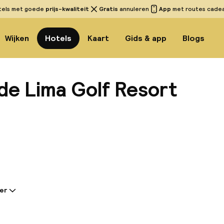
tels met goede
prijs-kwaliteit
Gratis
annuleren
App
met routes cadeau
Wijken
Hotels
Kaart
Gids & app
Blogs
de Lima Golf Resort
Bekijk 
er
tie gedeeld door de accommodatie:
vrije hotel is gelegen in de recreatiezone van Ponte d
et stadscentrum en 50 km van de luchthaven. Het op