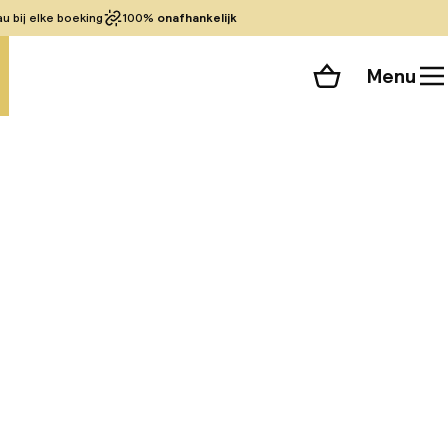
 bij elke boeking
100%
onafhankelijk
Menu
Winkelmand
Bekijk de kamers
alle 41 foto’s
e Lima, op slechts 2
enbaar vervoer