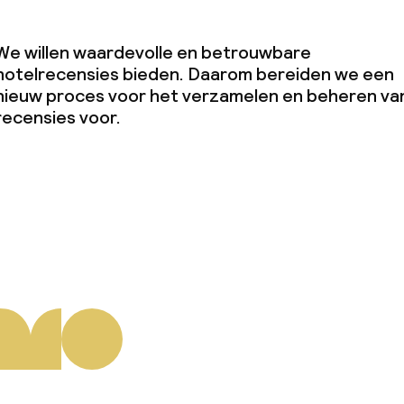
We willen waardevolle en betrouwbare
hotelrecensies bieden. Daarom bereiden we een
nieuw proces voor het verzamelen en beheren va
teiten
recensies voor.
uimte
te
j