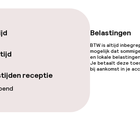
lijkheid
erde kamers
ijd
Belastingen
llness
BTW is altijd inbegre
mogelijk dat sommig
tijd
en lokale belastingen
innenzwembad
Spa behandeling
Je betaalt deze toe
bij aankomst in je a
ad (hamam)
tijden receptie
Fitnessruimte /
opend
Terras
Game-kamer