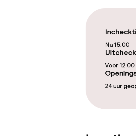
Voor toeganke
geoptimalise
beschikbaar
Incheckt
Zwemmen & we
Na 15:00
Uitcheck
Zoetwater b
Voor 12:00
Turks stoomb
Openings
24 uur ge
Entertainment
Betaalde wifi
Tuin