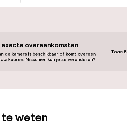
nheid op eigen
n)
osten
id
 exacte overeenkomsten
Toon 5
n de kamers is beschikbaar of komt overeen
ltoegankelijk
Voor toegankelij
voorkeuren. Misschien kun je ze veranderen?
geoptimaliseerd
beschikbaar
 te weten
kamers beschikbaar