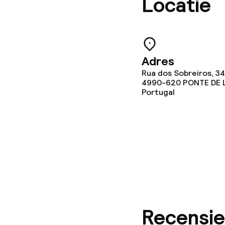
Locatie
Eet- en drink
Restaurant
Adres
Rua dos Sobreiros, 3
Bar
4990-620
PONTE DE 
Portugal
Eet- en drinkd
Ontbijtbuffet
Roomservice
Recensie
Schoonmaakvo