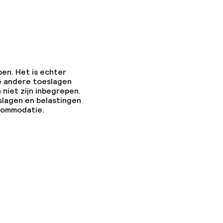
pen. Het is echter
e andere toeslagen
 niet zijn inbegrepen.
en
slagen en belastingen
ccommodatie.
 gym