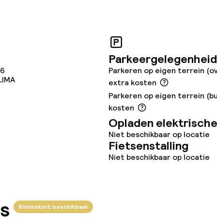
gelegenheden
Parkeergelegenheid
46
Parkeren op eigen terrein (o
LIMA
extra kosten
Parkeren op eigen terrein (bu
kosten
iensten
Opladen elektrische
Niet beschikbaar op locatie
Fietsenstalling
Niet beschikbaar op locatie
s
orzieningen
Binnenkort beschikbaar