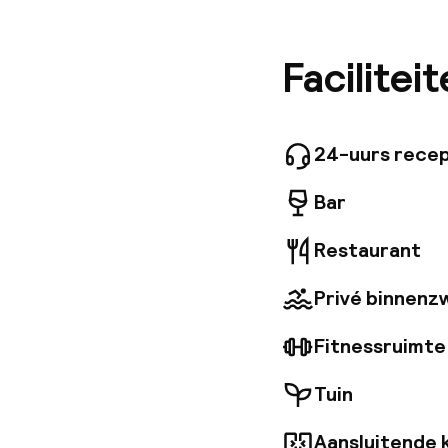
bevindt 
ongeveer
waar gas
Facilitei
voorzien
kunnen e
het buit
gemeensc
24-uurs recep
Bar
Restaurant
Privé binnen
Fitnessruimte
Tuin
Aansluitende 