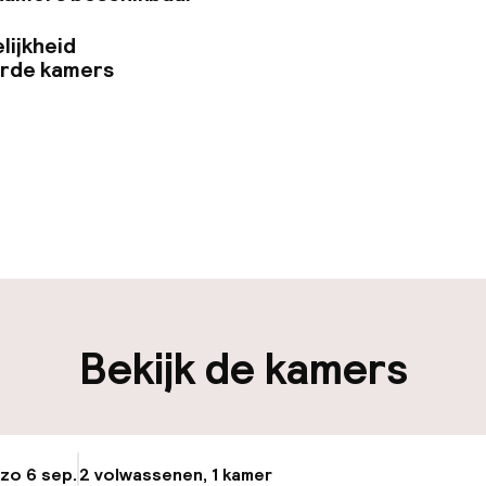
lijkheid
erde kamers
uur geopend
Meertalige med
en mogelijk
Bagageruimte
iliteit
Bekijk de kamers
nheid op eigen
Openbaar parke
n)
osten
 zo 6 sep.
2 volwassenen, 1 kamer
Update beschikba