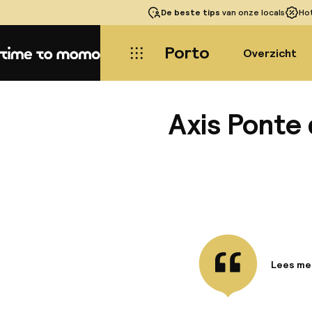
De beste tips
van onze locals
Ho
Porto
Overzicht
Home
Axis Ponte 
Lees me
Informa
Dit gast
km van h