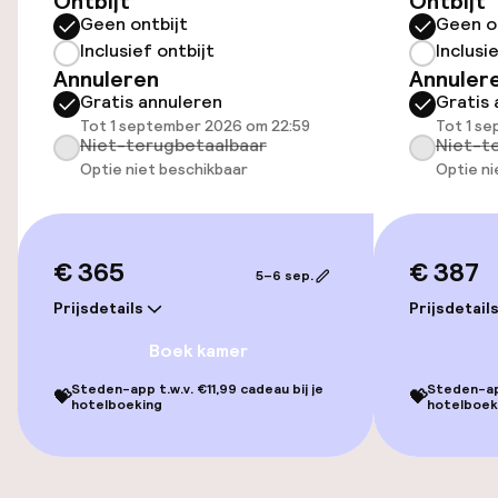
Ontbijt
Ontbijt
Geen ontbijt
Geen o
Inclusief ontbijt
Inclusi
Toegankelijkheid
Annuleren
Annuler
Gratis annuleren
Gratis 
Overal rolstoeltoegankelijk
Tot 1 september 2026 om 22:59
Tot 1 s
Niet-terugbetaalbaar
Niet-t
Lift
Optie niet beschikbaar
Optie ni
Entertainment
€ 365
€ 387
5–6 sep.
Gratis wifi
Prijsdetails
Prijsdetail
Boek kamer
Eet- en drinkgelegenheden
Steden-app t.w.v. €11,99 cadeau bij je
Steden-app
💝
💝
hotelboeking
hotelboek
Restaurant
Bar