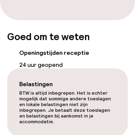
Eet- en drinkdiensten
Ontbijt à la carte
Goed om te weten
Ontbijt geserveerd aan tafel
Openingstijden receptie
Roomservice
24 uur geopend
Schoonmaakvoorzieningen
Belastingen
Wasservice
BTW is altijd inbegrepen. Het is echter
mogelijk dat sommige andere toeslagen
en lokale belastingen niet zijn
inbegrepen. Je betaalt deze toeslagen
en belastingen bij aankomst in je
accommodatie.