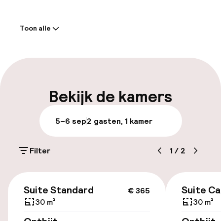
Welkom
Toon alle
Receptie: 24 uur geopend
Meertalige medewerkers
Bagageruimte
Bekijk de kamers
Parkeren & mobiliteit
5–6 sep
2 gasten, 1 kamer
Parkeergelegenheid op eigen terrein
(binnen)
Filter
1
/
2
€ 20,00 per dag
€ 365
Openbaar parkeren
Suite Standard
Suite Ca
€ 365
30 m²
30 m²
Transferservice