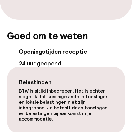
Eet- en drinkdiensten
Ontbijt à la carte
Goed om te weten
Ontbijt geserveerd aan tafel
Openingstijden receptie
Roomservice
24 uur geopend
Schoonmaakvoorzieningen
Belastingen
Wasservice
BTW is altijd inbegrepen. Het is echter
mogelijk dat sommige andere toeslagen
en lokale belastingen niet zijn
inbegrepen. Je betaalt deze toeslagen
en belastingen bij aankomst in je
accommodatie.