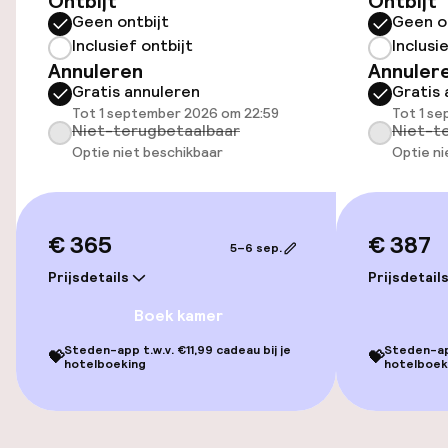
Ontbijt
Ontbijt
Geen ontbijt
Geen o
Inclusief ontbijt
Inclusi
Toegankelijkheid
Annuleren
Annuler
Gratis annuleren
Gratis 
Overal rolstoeltoegankelijk
Tot 1 september 2026 om 22:59
Tot 1 s
Niet-terugbetaalbaar
Niet-t
Lift
Optie niet beschikbaar
Optie ni
Entertainment
€ 365
€ 387
5–6 sep.
Gratis wifi
Prijsdetails
Prijsdetail
Boek kamer
Eet- en drinkgelegenheden
Steden-app t.w.v. €11,99 cadeau bij je
Steden-app
💝
💝
hotelboeking
hotelboek
Restaurant
Bar