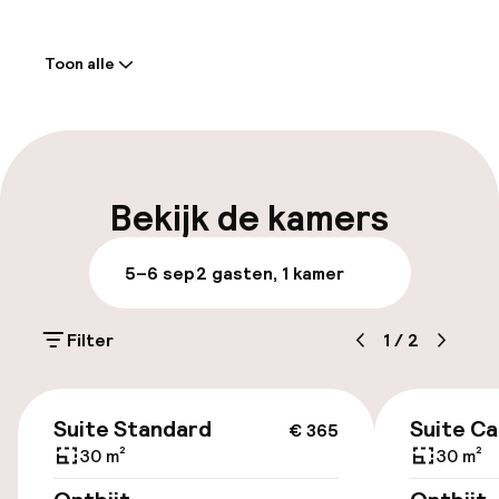
Welkom
Toon alle
Receptie: 24 uur geopend
Meertalige medewerkers
Bagageruimte
Bekijk de kamers
Parkeren & mobiliteit
5–6 sep
2 gasten, 1 kamer
Parkeergelegenheid op eigen terrein
(binnen)
Filter
1
/
2
€ 20,00 per dag
€ 365
Openbaar parkeren
Suite Standard
Suite Ca
€ 365
30 m²
30 m²
Transferservice