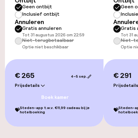
Ontbijt
Ontbijt
Geen ontbijt
Geen o
Inclusief ontbijt
Inclusi
Toegankelijkheid
Annuleren
Annuler
Gratis annuleren
Gratis 
Overal rolstoeltoegankelijk
Tot 31 augustus 2026 om 22:59
Tot 31 a
Niet-terugbetaalbaar
Niet-t
Lift
Optie niet beschikbaar
Optie ni
Entertainment
€ 265
€ 291
4–5 sep.
Gratis wifi
Prijsdetails
Prijsdetail
Boek kamer
Eet- en drinkgelegenheden
Steden-app t.w.v. €11,99 cadeau bij je
Steden-app
💝
💝
hotelboeking
hotelboek
Restaurant
Bar