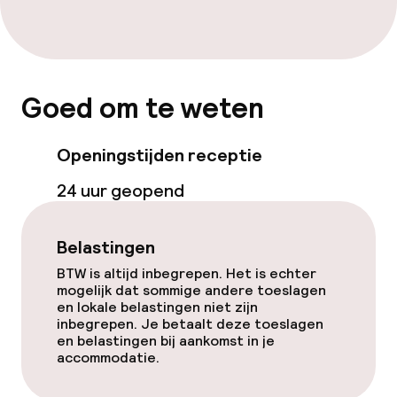
Eet- en drinkdiensten
Ontbijt à la carte
Goed om te weten
Ontbijt geserveerd aan tafel
Openingstijden receptie
Roomservice
24 uur geopend
Schoonmaakvoorzieningen
Belastingen
Wasservice
BTW is altijd inbegrepen. Het is echter
mogelijk dat sommige andere toeslagen
en lokale belastingen niet zijn
inbegrepen. Je betaalt deze toeslagen
en belastingen bij aankomst in je
accommodatie.