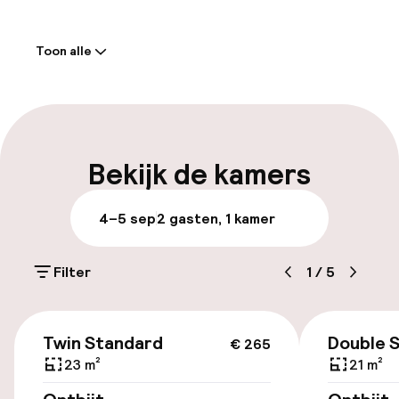
Welkom
Toon alle
Receptie: 24 uur geopend
Meertalige medewerkers
Bagageruimte
Bekijk de kamers
Parkeren & mobiliteit
4–5 sep
2 gasten, 1 kamer
Parkeergelegenheid op eigen terrein
(binnen)
Filter
1
/
5
€ 20,00 per dag
€ 265
Openbaar parkeren
Twin Standard
Double 
€ 265
23 m²
21 m²
Transferservice