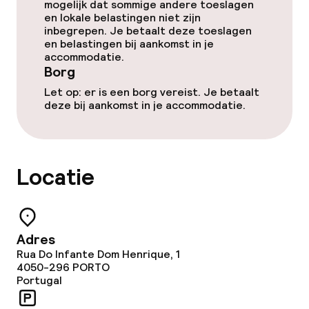
mogelijk dat sommige andere toeslagen
Zakelijke faciliteiten
en lokale belastingen niet zijn
inbegrepen. Je betaalt deze toeslagen
Conferentieruimte
en belastingen bij aankomst in je
accommodatie.
Borg
Vergaderruimte
Let op: er is een borg vereist. Je betaalt
deze bij aankomst in je accommodatie.
Beleid
Borg bij aankomst
Locatie
Overal rookvrij
Uitsluitend volwassenen
Adres
Rua Do Infante Dom Henrique, 1
4050-296
PORTO
Portugal