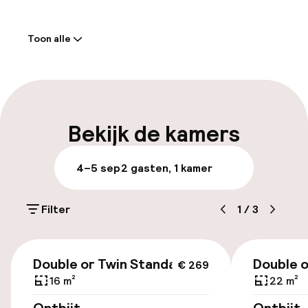
Welkom
Toon alle
Receptie: 24 uur geopend
Meertalige medewerkers
Bagageruimte
Bekijk de kamers
Parkeren & mobiliteit
4–5 sep
2 gasten, 1 kamer
Openbaar parkeren
Filter
1
/
3
Toegankelijkheid
€ 269
Double or Twin Standard
Double o
€ 269
Lift
16 m²
22 m²