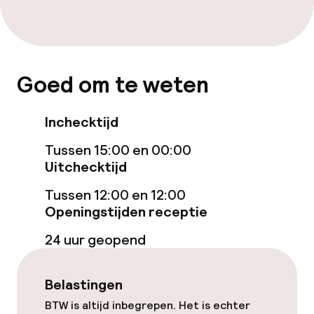
Bar
Eet- en drinkdiensten
Goed om te weten
Ontbijtbuffet
Inchecktijd
Lunch à la carte
Tussen 15:00 en 00:00
Diner à la carte
Uitchecktijd
Roomservice
Tussen 12:00 en 12:00
Openingstijden receptie
24 uur geopend
Schoonmaakvoorzieningen
Wasservice
Belastingen
BTW is altijd inbegrepen. Het is echter