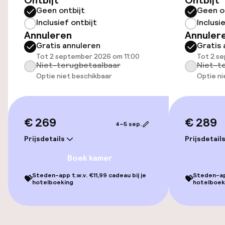
Ontbijt
Ontbijt
Kamers
Geen ontbijt
Geen o
Inclusief ontbijt
Inclusi
Kamers voor rokers beschikbaar
Annuleren
Annuler
Gratis annuleren
Gratis 
Tot 2 september 2026 om 11:00
Tot 2 s
Niet-terugbetaalbaar
Niet-t
Zwemmen & wellness
Optie niet beschikbaar
Optie ni
Fitnessruimte / gym
€ 269
€ 289
Entertainment
4–5 sep.
Prijsdetails
Prijsdetail
Gratis wifi
Boek kamer
Steden-app t.w.v. €11,99 cadeau bij je
Steden-app
💝
💝
Eet- en drinkgelegenheden
hotelboeking
hotelboek
Restaurant