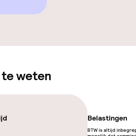
iensten
 te weten
orzieningen
en (wasmachine)
ijd
Belastingen
BTW is altijd inbegre
mogelijk dat sommig