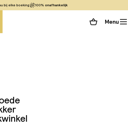
 bij elke boeking
100%
onafhankelijk
Menu
Winkelmand
Bekijk de kamers
alle 55 foto’s
goede
kker
kwinkel