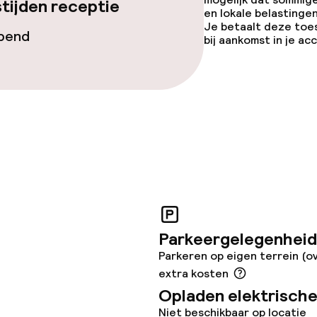
tijden receptie
en lokale belastingen
teiten
Je betaalt deze toe
opend
bij aankomst in je a
uimte
te
j
Parkeergelegenheid
Parkeren op eigen terrein (o
extra kosten
Opladen elektrische
Niet beschikbaar op locatie