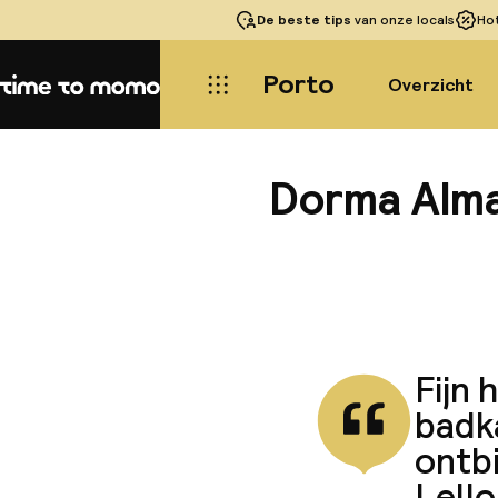
De beste tips
van onze locals
Ho
Porto
Overzicht
Home
Dorma Alm
Fijn 
badk
ontb
Lello