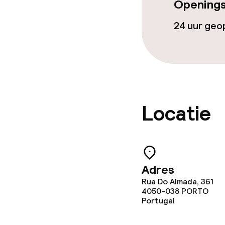
Openings
Zakelijke facili
24 uur ge
Conferentier
Vergaderruim
Beleid
Locatie
Overal rookvri
Adres
Rua Do Almada, 361
4050-038
PORTO
Portugal