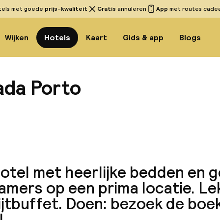
tels met goede
prijs-kwaliteit
Gratis
annuleren
App
met routes cadeau
Wijken
Hotels
Kaart
Gids & app
Blogs
ada Porto
Bekijk 
hotel met heerlijke bedden en 
amers op een prima locatie. Le
ijtbuffet. Doen: bezoek de boe
!