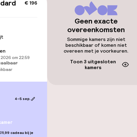
ndard
€ 196
ltoegankelijk
Geen exacte
overeenkomsten
jt
Sommige kamers zijn niet
llness
beschikbaar of komen niet
ren
overeen met je voorkeuren.
 2026 om 22:59
 / gym
Toon 3 uitgesloten
aalbaar
kamers
ikbaar
4–5 sep.
kamer
gelegenheden
11,99 cadeau bij je