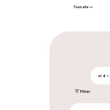
Toon alle
Receptie: 24 
Laat uitcheck
Parkeren & mob
Parkeergelege
terrein (buite
Mogelijk extra k
vr 4 –
Openbaar par
Filter
Toegankelijkhe