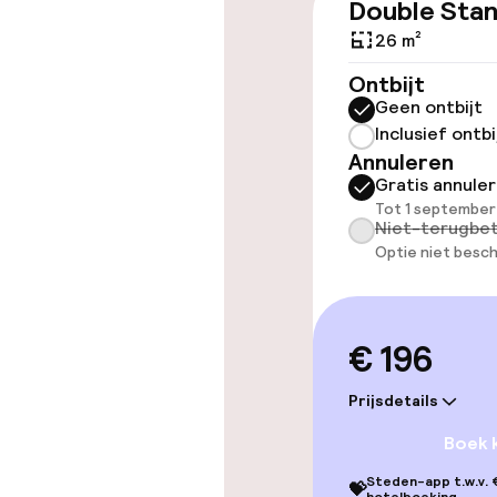
Double Sta
Overal rolstoe
26 m²
Lift
Ontbijt
Geen ontbijt
Inclusief ontbi
Annuleren
Zwemmen & we
Gratis annule
Tot 1 september
Fitnessruimte
Niet-terugbet
Optie niet besch
Entertainment
€ 196
Betaalde wifi
Prijsdetails
Boek 
Eet- en drink
Steden-app t.w.v. €
💝