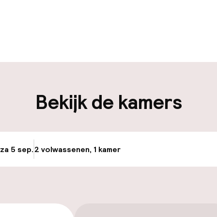
uur geopend
Meertalige med
en mogelijk
Bagageruimte
iliteit
Bekijk de kamers
nheid op eigen
Luchthavenshut
n)
osten
 za 5 sep.
2 volwassenen, 1 kamer
Update beschikba
keren
id