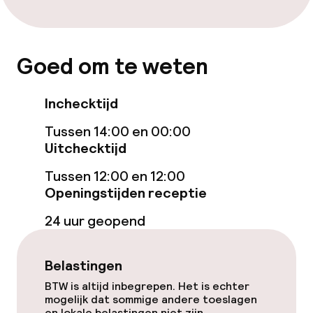
Diner à la carte
Roomservice
Goed om te weten
Schoonmaakvoorzieningen
Inchecktijd
Wasservice
Tussen 14:00 en 00:00
Uitchecktijd
Zakelijke faciliteiten
Tussen 12:00 en 12:00
Openingstijden receptie
Conferentieruimte
24 uur geopend
Vergaderruimte
Belastingen
Beleid
BTW is altijd inbegrepen. Het is echter
mogelijk dat sommige andere toeslagen
en lokale belastingen niet zijn