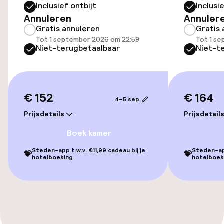
Inclusief ontbijt
Inclusi
Massage
Annuleren
Annuler
Gratis annuleren
Gratis 
Tot 1 september 2026 om 22:59
Tot 1 s
Entertainment
Niet-terugbetaalbaar
Niet-t
Gratis wifi
€ 152
€ 164
Eet- en drinkgelegenheden
4–5 sep.
Prijsdetails
Prijsdetail
Restaurant
Boek kamer
Bar
Steden-app t.w.v. €11,99 cadeau bij je
Steden-app
💝
💝
hotelboeking
hotelboek
Eet- en drinkdiensten
Ontbijt geserveerd aan tafel