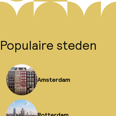
Populaire steden
Amsterdam
Rotterdam