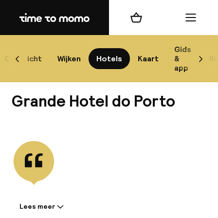
Home
Winkelmand
Menu
P
Gids
Overzicht
Wijken
Hotels
Kaart
&
Bl
Scroll naar links
Scrol
app
B
Grande Hotel do Porto
Bekijk alle
best
Reisi
We
Lees meer
Informatie gedeeld door de