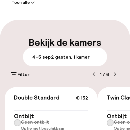
Toon alle
Receptie: 24 uur geopend
Meertalige medewerkers
Bagageruimte
Bekijk de kamers
Parkeren & mobiliteit
4–5 sep
2 gasten, 1 kamer
Openbaar parkeren
Filter
1
/
6
Toegankelijkheid
€ 152
Double Standard
Twin Cla
€ 152
Lift
Ontbijt
Ontbijt
Zwemmen & wellness
Geen ontbijt
Geen o
Optie niet beschikbaar
Optie ni