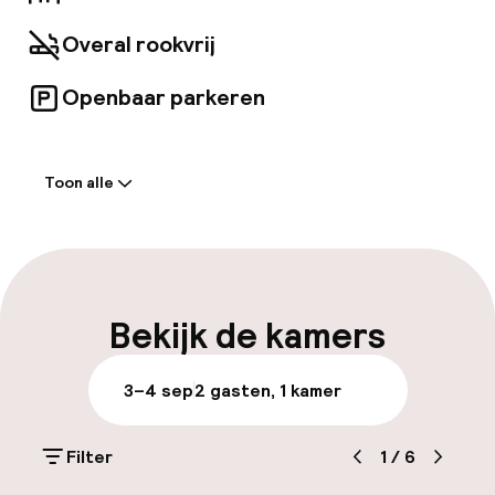
Overal rookvrij
Openbaar parkeren
Welkom
Toon alle
Receptie: 24 uur geopend
Express check-in mogelijk
Express check-out mogelijk
Bekijk de kamers
Vroeg inchecken mogelijk
3–4 sep
2 gasten, 1 kamer
Vroeg uitchecken mogelijk
Filter
1
/
6
Meertalige medewerkers