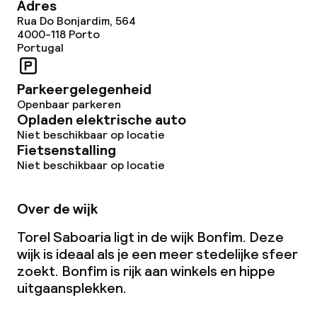
Adres
Ontbijt à la carte
Rua Do Bonjardim, 564
4000-118
Porto
Ontbijt geserveerd aan tafel
Portugal
Lunch à la carte
Parkeergelegenheid
Openbaar parkeren
Diner à la carte
Opladen elektrische auto
Niet beschikbaar op locatie
Roomservice
Fietsenstalling
Niet beschikbaar op locatie
Schoonmaakvoorzieningen
Over de wijk
Wasservice
Torel Saboaria ligt in de wijk Bonfim. Deze
wijk is ideaal als je een meer stedelijke sfeer
zoekt. Bonfim is rijk aan winkels en hippe
Beleid
uitgaansplekken.
Borg bij aankomst