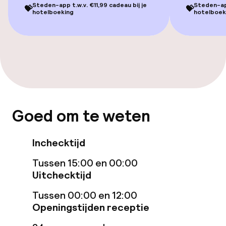
Steden-app t.w.v. €11,99 cadeau bij je
Steden-app
Kamers
💝
💝
hotelboeking
hotelboek
Familiekamers beschikbaar
Zwemmen & wellness
Privé zwembad
Goed om te weten
Verwarmd buitenzwembad
Stoombad
Inchecktijd
Tussen 15:00 en 00:00
Turks stoombad (hamam)
Uitchecktijd
Spa behandelingen
Tussen 00:00 en 12:00
Openingstijden receptie
Massage