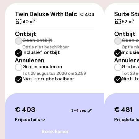
Bagageruimte
€ 403
Twin Deluxe With Balcony
Suite S
€ 403
40 m²
52 m²
Parkeren & mobiliteit
Ontbijt
Ontbijt
Geen ontbijt
Geen o
Openbaar parkeren
Optie niet beschikbaar
Optie ni
Inclusief ontbijt
Inclusi
Luchthavenshuttle
Annuleren
Annuler
Gratis annuleren
Gratis 
Transferservice
Tot 28 augustus 2026 om 22:59
Tot 28 
Niet-terugbetaalbaar
Niet-t
Toegankelijkheid
Overal rolstoeltoegankelijk
€ 403
€ 481
3–4 sep.
Prijsdetails
Prijsdetail
Lift
Boek kamer