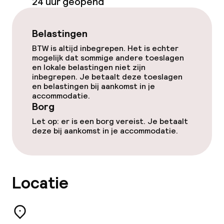
24 uur geopend
Entertainment
Belastingen
Gratis wifi
BTW is altijd inbegrepen. Het is echter
mogelijk dat sommige andere toeslagen
Tuin
en lokale belastingen niet zijn
inbegrepen. Je betaalt deze toeslagen
en belastingen bij aankomst in je
Terras
accommodatie.
Borg
Zonneterras
Let op: er is een borg vereist. Je betaalt
deze bij aankomst in je accommodatie.
Eet- en drinkgelegenheden
Restaurant
Locatie
Eet- en drinkdiensten