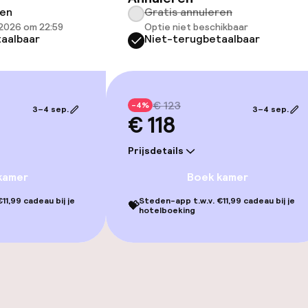
ren
Gratis annuleren
iensten
 2026 om 22:59
Optie niet beschikbaar
aalbaar
Niet-terugbetaalbaar
Diner à la carte
te
Roomservice
€ 123
-4%
3–4 sep.
3–4 sep.
€ 118
Prijsdetails
kamer
Boek kamer
topties
11,99 cadeau bij je
Steden-app t.w.v. €11,99 cadeau bij je
💝
hotelboeking
orzieningen