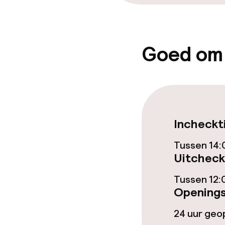
Zakelijke facili
Goed om
Conferentier
Vergaderruim
Beleid
Incheckt
Borg bij aank
Tussen 14:
Uitcheck
Overal rookvri
Tussen 12:
Openings
24 uur ge