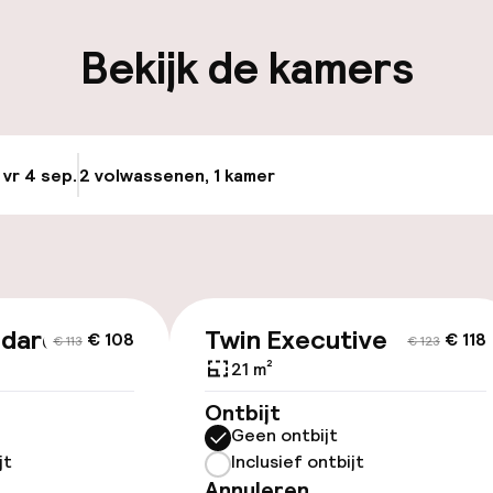
iliteit
Bekijk de kamers
keren
 vr 4 sep.
2 volwassenen, 1 kamer
Update beschikba
gelegenheden
ndard
Twin Executive
€ 108
€ 118
€ 113
€ 123
21 m²
Ontbijt
Geen ontbijt
jt
Inclusief ontbijt
Annuleren