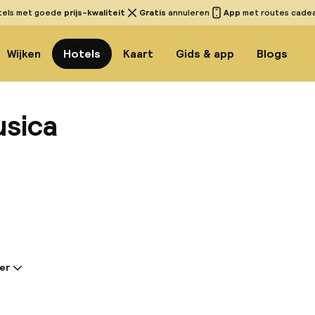
tels met goede
prijs-kwaliteit
Gratis
annuleren
App
met routes cadeau
Wijken
Hotels
Kaart
Gids & app
Blogs
usica
Bekijk
er
tie gedeeld door de accommodatie:
net buiten de rotonde Boavista, maakt het unieke Ho
de iconische, gerenoveerde Mercado do Bom Sucesso