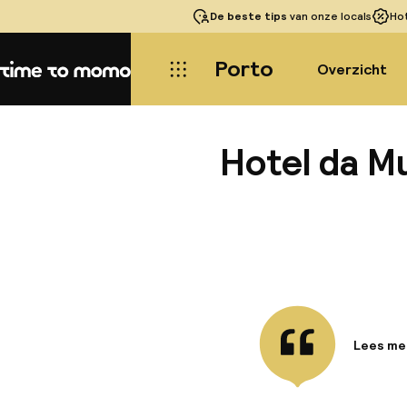
De beste tips
van onze locals
Ho
Porto
Overzicht
Home
Hotel da M
Lees me
Informa
Gelegen 
uit van 