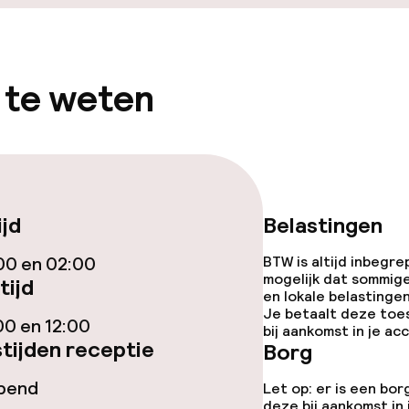
teiten
 te weten
uimte
te
ijd
Belastingen
omst
00 en 02:00
BTW is altijd inbegre
mogelijk dat sommig
tijd
en lokale belastingen
j
Je betaalt deze toe
00 en 12:00
bij aankomst in je a
tijden receptie
Borg
opend
Let op: er is een bor
deze bij aankomst in