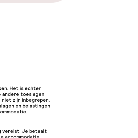
pen. Het is echter
e andere toeslagen
 niet zijn inbegrepen.
slagen en belastingen
ccommodatie.
g vereist. Je betaalt
 je accommodatie.