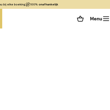
 bij elke boeking
100%
onafhankelijk
Menu
Winkelmand
Bekijk de kamers
 alle 29 foto’s
tel da Musica deel
 met zijn moderne