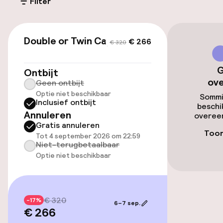
(buiten)
Filter
€ 10,00 per dag
€ 266
€ 320
Parkeergelegenheid op eigen terrein
Double or Twin Capacity 3
€ 266
€ 320
(binnen)
€ 10,00 per dag
G
Ontbijt
ov
Geen ontbijt
Openbaar parkeren
Optie niet beschikbaar
Sommi
Inclusief ontbijt
beschi
Annuleren
overeen
Toegankelijkheid
Gratis annuleren
Toon
Tot 4 september 2026 om 22:59
Overal rolstoeltoegankelijk
Niet-terugbetaalbaar
Optie niet beschikbaar
Lift
€ 320
-17%
Zwemmen & wellness
6–7 sep.
€ 266