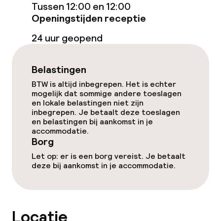
Tussen 12:00 en 12:00
Wasservice
Openingstijden receptie
24 uur geopend
Zakelijke faciliteiten
Conferentieruimte
Belastingen
BTW is altijd inbegrepen. Het is echter
Vergaderruimte
mogelijk dat sommige andere toeslagen
en lokale belastingen niet zijn
inbegrepen. Je betaalt deze toeslagen
en belastingen bij aankomst in je
Beleid
accommodatie.
Borg
Borg bij aankomst
Let op: er is een borg vereist. Je betaalt
deze bij aankomst in je accommodatie.
Overal rookvrij
Locatie