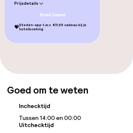
Fitnessruimte / gym
Prijsdetails
Boek kamer
Entertainment
Steden-app t.w.v. €11,99 cadeau bij je
💝
hotelboeking
Gratis wifi
Eet- en drinkgelegenheden
Bar
Goed om te weten
Eet- en drinkdiensten
Ontbijtbuffet
Inchecktijd
Tussen 14:00 en 00:00
Uitchecktijd
Schoonmaakvoorzieningen