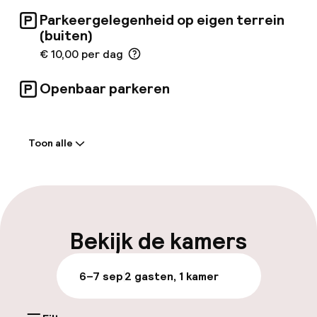
Parkeergelegenheid op eigen terrein
(buiten)
€ 10,00 per dag
Openbaar parkeren
Welkom
Toon alle
Receptie: 24 uur geopend
Meertalige medewerkers
Bagageruimte
Bekijk de kamers
Parkeren & mobiliteit
6–7 sep
2 gasten, 1 kamer
Parkeergelegenheid op eigen terrein