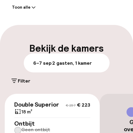
Toon alle
Receptie: 24 uur geopend
Meertalige medewerkers
Bagageruimte
Bekijk de kamers
Parkeren & mobiliteit
6–7 sep
2 gasten, 1 kamer
Parkeerservice
Filter
Openbaar parkeren
€ 223
€ 257
Luchthavenshuttle
Double Superior
€ 223
€ 257
18 m²
Transferservice
G
Ontbijt
ov
Geen ontbijt
Fietsverhuur