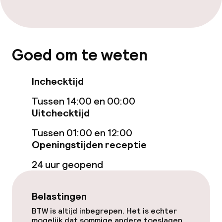
Gratis wifi
Zonneterras
Goed om te weten
Eet- en drinkgelegenheden
Inchecktijd
Bar
Tussen 14:00 en 00:00
Uitchecktijd
Eet- en drinkdiensten
Tussen 01:00 en 12:00
Openingstijden receptie
Ontbijtbuffet
24 uur geopend
Ontbijt à la carte
Belastingen
Roomservice
BTW is altijd inbegrepen. Het is echter
mogelijk dat sommige andere toeslagen