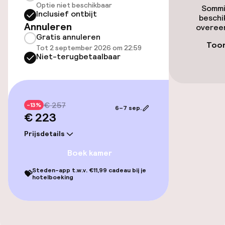
Optie niet beschikbaar
Sommi
Inclusief ontbijt
beschi
Annuleren
overeen
Toegankelijkheid
Gratis annuleren
Toon
Tot 2 september 2026 om 22:59
Overal rolstoeltoegankelijk
Niet-terugbetaalbaar
Lift
Voor toegankelijkheid
€ 257
-13%
6–7 sep.
geoptimaliseerde kamers beschikbaar
€ 223
Prijsdetails
Kamers
Boek kamer
Voor toegankelijkheid
Steden-app t.w.v. €11,99 cadeau bij je
💝
hotelboeking
geoptimaliseerde kamers beschikbaar
Entertainment