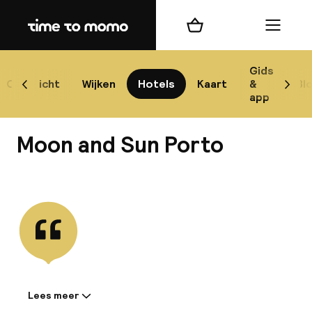
Home
Winkelmand
Menu
P
Gids
Overzicht
Wijken
Hotels
Kaart
&
Bl
Scroll naar links
Scrol
app
B
Moon and Sun Porto
Bekijk alle
best
Reisi
We
Lees meer
Informatie gedeeld door de