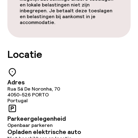
en lokale belastingen niet zijn
Faciliteiten en diensten voor kinderen
inbegrepen. Je betaalt deze toeslagen
en belastingen bij aankomst in je
Babysitservice
accommodatie.
Schoonmaakvoorzieningen
Locatie
Wasfaciliteiten (wasmachine)
Wasservice
Adres
Rua Sá De Noronha, 70
Beleid
4050-526
PORTO
Portugal
Overal rookvrij
Parkeergelegenheid
Openbaar parkeren
Opladen elektrische auto