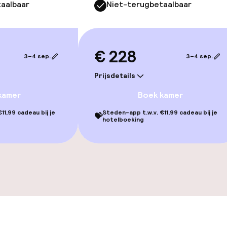
aalbaar
Niet-terugbetaalbaar
€ 228
3–4 sep.
3–4 sep.
Prijsdetails
kamer
Boek kamer
11,99 cadeau bij je
Steden-app t.w.v. €11,99 cadeau bij je
💝
hotelboeking