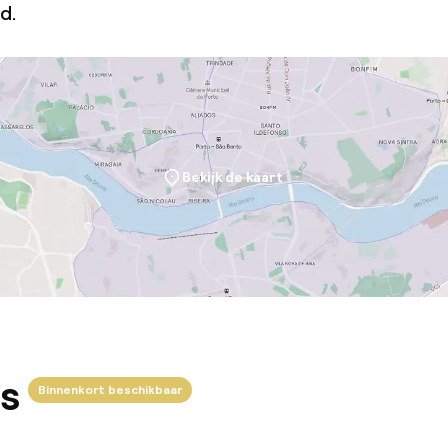
d.
Bekijk de kaart
s
Binnenkort beschikbaar