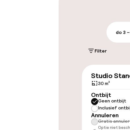
Entertainment
do 3 –
Gratis wifi
Filter
Eet- en drinkd
Ontbijtbuffet
Studio Stan
30 m²
Ontbijt
Geen ontbijt
Inclusief ontbi
Annuleren
Gratis annule
Optie niet besch