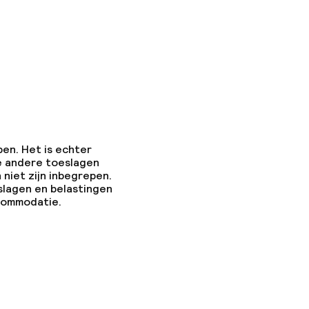
pen. Het is echter
e andere toeslagen
 niet zijn inbegrepen.
slagen en belastingen
ccommodatie.