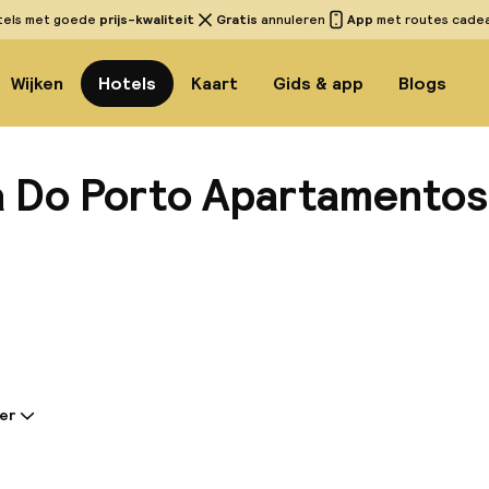
tels met goede
prijs-kwaliteit
Gratis
annuleren
App
met routes cadeau
Wijken
Hotels
Kaart
Gids & app
Blogs
a Do Porto Apartamentos
Bekijk
er
tie gedeeld door de accommodatie:
gs geopende appartementen van Oca Ribeira do Porto
 het historische centrum van Porto, naast de Praça da 