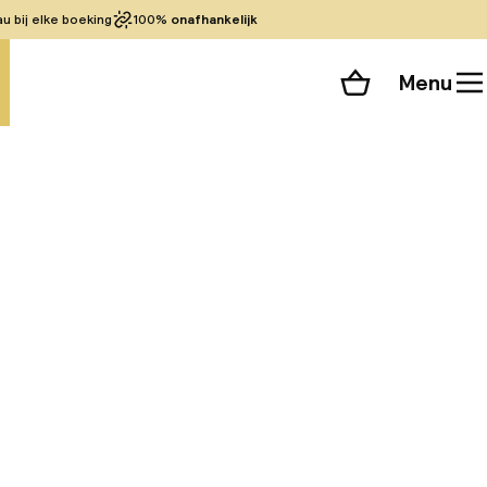
 bij elke boeking
100%
onafhankelijk
Menu
Winkelmand
Bekijk de kamers
 alle 43 foto’s
 AT liggen in het
Ribeira en de rivier