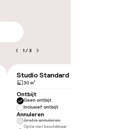
arheid
1
/
3
Studio Standard
€ 239
30 m²
Ontbijt
ov
Geen ontbijt
Inclusief ontbijt
Somm
Annuleren
besch
Gratis annuleren
overe
Optie niet beschikbaar