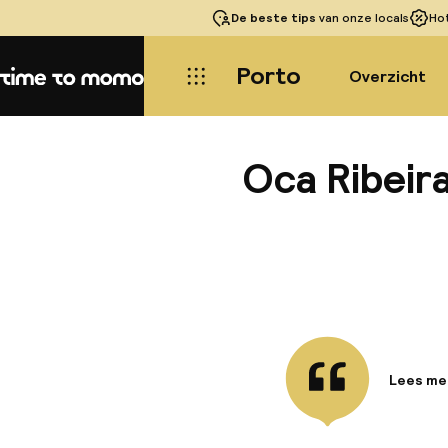
De beste tips
van onze locals
Ho
Porto
Overzicht
Home
Oca Ribeir
Lees me
Informa
De onlan
hart van