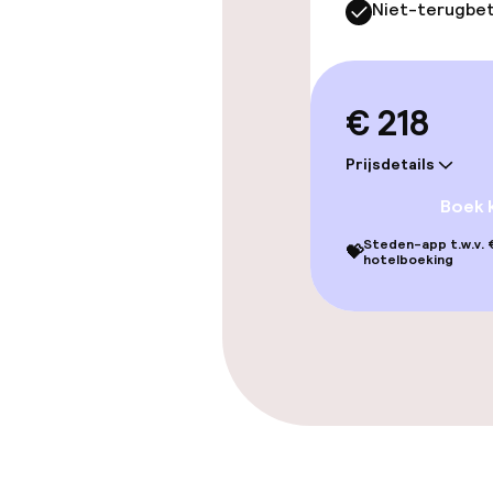
Niet-terugbet
€ 218
Prijsdetails
Boek 
Steden-app t.w.v. €
💝
hotelboeking