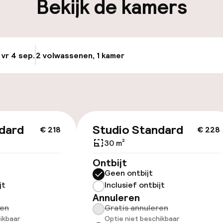
Bekijk de kamers
 vr 4 sep.
2 volwassenen, 1 kamer
Update beschikba
iensten
dard
Studio Standard
€ 218
€ 228
30 m²
Ontbijt
Geen ontbijt
jt
Inclusief ontbijt
Annuleren
ren
Gratis annuleren
ikbaar
Optie niet beschikbaar