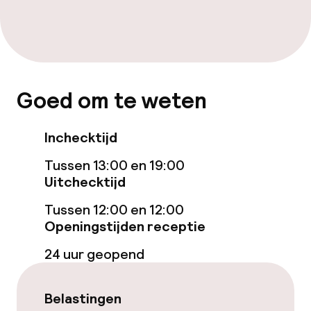
Betaalde wifi
TV lounge
Goed om te weten
Eet- en drinkgelegenheden
Bar
Inchecktijd
Tussen 13:00 en 19:00
Eet- en drinkdiensten
Uitchecktijd
Tussen 12:00 en 12:00
Ontbijtbuffet
Openingstijden receptie
24 uur geopend
Beleid
Borg bij aankomst
Belastingen