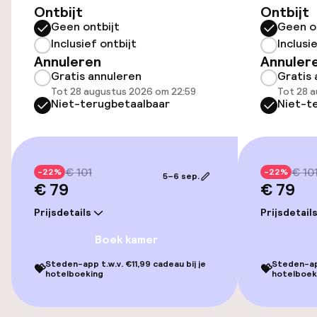
Ontbijt
Ontbijt
Geen ontbijt
Geen o
Inclusief ontbijt
Inclusi
Toegankelijkheid
Annuleren
Annuler
Gratis annuleren
Gratis 
Overal rolstoeltoegankelijk
Tot 28 augustus 2026 om 22:59
Tot 28 
Niet-terugbetaalbaar
Niet-t
Lift
Voor toegankelijkheid
geoptimaliseerde kamers beschikbaar
€ 101
€ 10
-22%
-22%
5–6 sep.
€ 79
€ 79
Kamers
Prijsdetails
Prijsdetail
Boek kamer
Voor toegankelijkheid
geoptimaliseerde kamers beschikbaar
Steden-app t.w.v. €11,99 cadeau bij je
Steden-app
💝
💝
hotelboeking
hotelboek
Entertainment