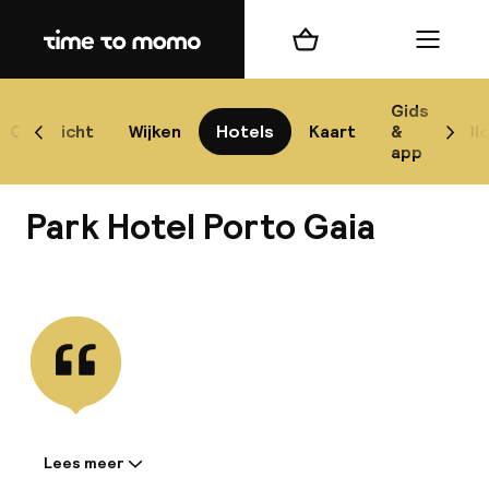
Home
Winkelmand
Menu
P
Gids
Overzicht
Wijken
Hotels
Kaart
&
Bl
Scroll naar links
Scrol
app
B
Park Hotel Porto Gaia
Bekijk alle
best
Reisi
We
Lees meer
Informatie gedeeld door de