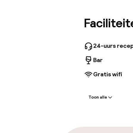
voldoen,
dynamiek
uitsteke
Facilitei
is ideaa
uursrecep
lounge, 
24-uurs recep
Bar
Gratis wifi
Welkom
Toon alle
Receptie: 24 
Meertalige m