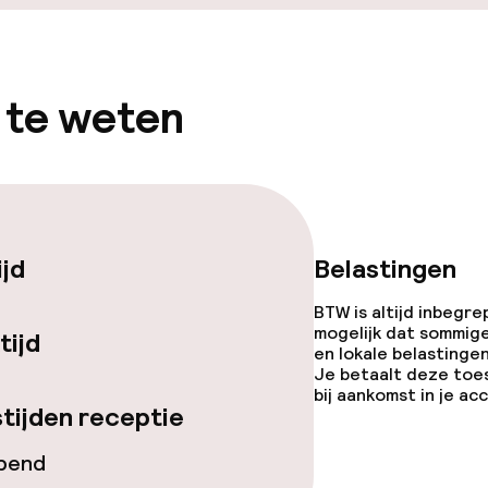
j
 te weten
ijd
Belastingen
BTW is altijd inbegre
mogelijk dat sommig
tijd
en lokale belastingen
Je betaalt deze toe
bij aankomst in je a
tijden receptie
opend