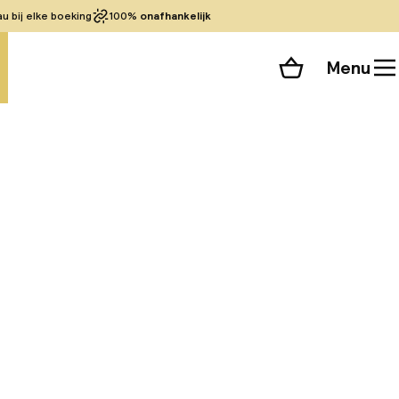
 bij elke boeking
100%
onafhankelijk
Menu
Winkelmand
Bekijk de kamers
 alle 30 foto’s
. Het heeft een
 van elke gast te