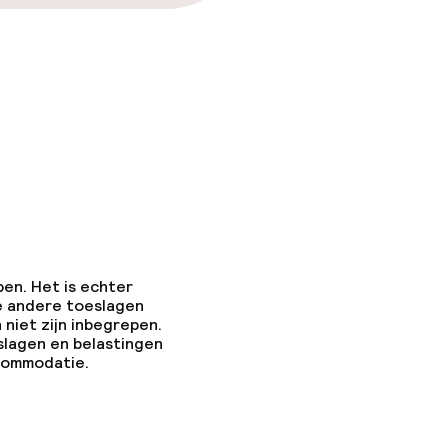
pen. Het is echter
e andere toeslagen
 niet zijn inbegrepen.
slagen en belastingen
ccommodatie.