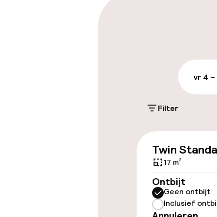
Parkeren & mob
Openbaar par
vr 4 –
Toegankelijkhe
Lift
Filter
Entertainment
Twin Stand
17 m²
Gratis wifi
Ontbijt
Geen ontbijt
TV lounge
Inclusief ontbi
Annuleren