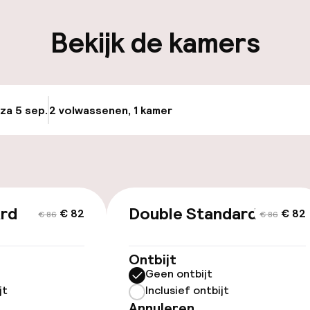
iliteit
Bekijk de kamers
keren
 za 5 sep.
2 volwassenen, 1 kamer
Update beschikba
id
ard
Double Standard
€ 82
€ 82
€ 86
€ 86
Ontbijt
Geen ontbijt
jt
Inclusief ontbijt
Annuleren