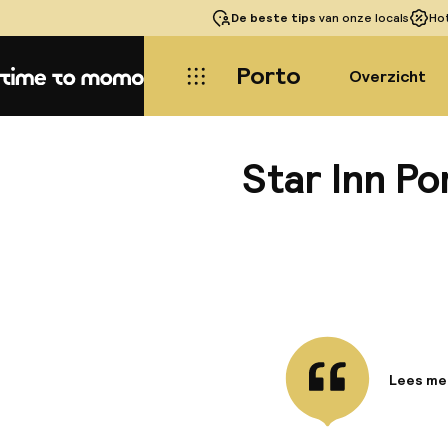
De beste tips
van onze locals
Ho
Porto
Overzicht
Home
Star Inn Po
Lees me
Informa
Dit hote
uniek ka