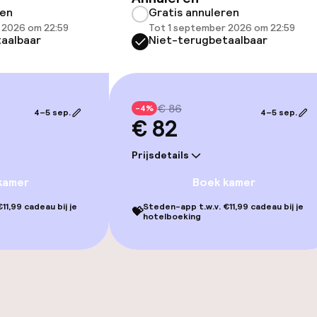
ren
Gratis annuleren
gelegenheden
 2026 om 22:59
Tot 1 september 2026 om 22:59
aalbaar
Niet-terugbetaalbaar
€ 86
-4%
4–5 sep.
4–5 sep.
orzieningen
€ 82
Prijsdetails
kamer
Boek kamer
11,99 cadeau bij je
Steden-app t.w.v. €11,99 cadeau bij je
💝
teiten
hotelboeking
te