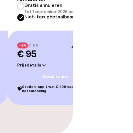
Gratis annuleren
Grati
Tot 1 september 2026 om 22:59
Tot 1 
Niet-terugbetaalbaar
Niet-
€ 99
€ 9
-4%
-4%
4–5 sep.
€ 95
€ 95
Prijsdetails
Prijsdetai
Boek kamer
Steden-app t.w.v. €11,99 cadeau bij je
Steden-ap
💝
💝
hotelboeking
hotelbo