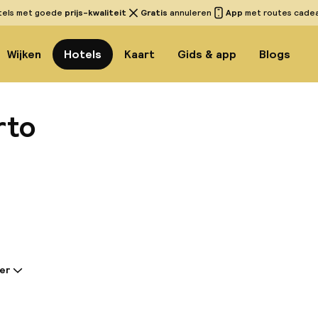
tels met goede
prijs-kwaliteit
Gratis
annuleren
App
met routes cadeau
Wijken
Hotels
Kaart
Gids & app
Blogs
rto
Bekijk
er
tie gedeeld door de accommodatie:
l biedt uitstekende verbindingen van en naar de stad
rakter en staat klaar om aan de wensen en behoeften