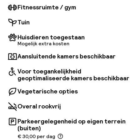
Vanwege de grote vraag worden
Fitnessruimte / gym
reserveringen vooraf aanbevolen voor zowel
het restaurant als de spa om de
Tuin
beschikbaarheid te garanderen. Speciale
verzoeken en voorkeuren zijn afhankelijk van
beschikbaarheid bij het inchecken en kunnen
Huisdieren toegestaan
extra kosten met zich meebrengen.
Mogelijk extra kosten
Aansluitende kamers beschikbaar
Voor toegankelijkheid
geoptimaliseerde kamers beschikbaar
Vegetarische opties
Overal rookvrij
Parkeergelegenheid op eigen terrein
(buiten)
€ 30,00 per dag