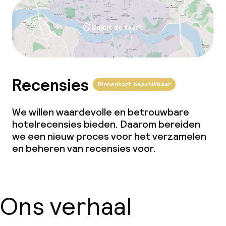
Roomservice
Bekijk de kaart
Dieetopties
Glutenvrije opties
Recensies
Binnenkort beschikbaar
Vegetarische opties
We willen waardevolle en betrouwbare
hotelrecensies bieden. Daarom bereiden
Faciliteiten en diensten voor kinderen
we een nieuw proces voor het verzamelen
en beheren van recensies voor.
Speeltuin
Babysitservice
Ons verhaal
Schoonmaakvoorzieningen