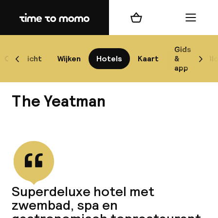
Home
Winkelmand
Menu
P
Gids
Overzicht
Wijken
Hotels
Kaart
&
Bl
Scroll naar links
Scrol
app
B
The Yeatman
Bekijk alle
best
Reisi
Superdeluxe hotel met
zwembad, spa en
We