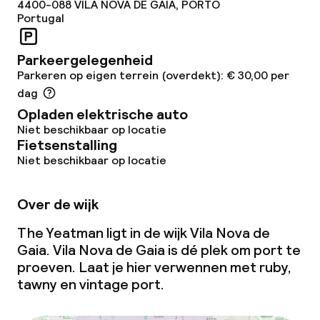
Zonneterras
4400-088
VILA NOVA DE GAIA, PORTO
Portugal
TV lounge
Parkeergelegenheid
Parkeren op eigen terrein (overdekt): € 30,00 per
Eet- en drinkgelegenheden
dag
Opladen elektrische auto
Restaurant
Niet beschikbaar op locatie
Fietsenstalling
Bar
Niet beschikbaar op locatie
Over de wijk
Eet- en drinkdiensten
The Yeatman ligt in de wijk Vila Nova de
Ontbijtbuffet
Gaia. Vila Nova de Gaia is dé plek om port te
proeven. Laat je hier verwennen met ruby,
Lunch à la carte
tawny en vintage port.
Diner à la carte