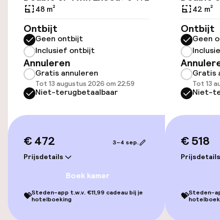
48 m²
42 m²
Openbaar parkeren
Ontbijt
Ontbijt
Geen ontbijt
Geen o
Transferservice
Inclusief ontbijt
Inclusi
Annuleren
Annuler
Fietsverhuur
Gratis annuleren
Gratis 
Tot 13 augustus 2026 om 22:59
Tot 13 a
Niet-terugbetaalbaar
Niet-t
Toegankelijkheid
Overal rolstoeltoegankelijk
€ 472
€ 518
3–4 sep.
Lift
Prijsdetails
Prijsdetail
Voor toegankelijkheid
Boek kamer
geoptimaliseerde kamers beschikbaar
Steden-app t.w.v. €11,99 cadeau bij je
Steden-app
💝
💝
hotelboeking
hotelboek
Kamers