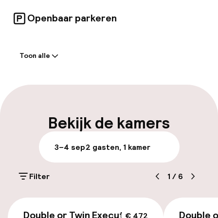
Openbaar parkeren
Welkom
Toon alle
Receptie: 24 uur geopend
Meertalige medewerkers
Bagageruimte
Bekijk de kamers
Parkeren & mobiliteit
3–4 sep
2 gasten, 1 kamer
Parkeergelegenheid op eigen terrein
(buiten)
Filter
1
/
6
€ 30,00 per dag
€ 472
Parkeerservice
Double or Twin Executive
Double o
€ 472