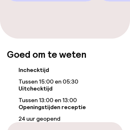
Aansluitende kamers beschikbaar
Voor toegankelijkheid
geoptimaliseerde kamers beschikbaar
Zwemmen & wellness
Goed om te weten
Verwarmd binnenzwembad
Inchecktijd
Ligstoelen
Tussen 15:00 en 05:30
Uitchecktijd
Parasols
Tussen 13:00 en 13:00
Hot tub
Openingstijden receptie
Stoombad
24 uur geopend