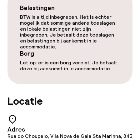
Turks stoombad (hamam)
Belastingen
Spacentrum
BTW is altijd inbegrepen. Het is echter
mogelijk dat sommige andere toeslagen
en lokale belastingen niet zijn
Spa behandelingen
inbegrepen. Je betaalt deze toeslagen
en belastingen bij aankomst in je
Massage
accommodatie.
Borg
Fitnessruimte / gym
Let op: er is een borg vereist. Je betaalt
deze bij aankomst in je accommodatie.
Entertainment
Betaalde wifi
Locatie
Tuin
Terras
Adres
Rua do Choupelo, Vila Nova de Gaia Sta Marinha, 345