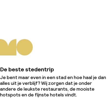
Wasservice
Over ons
Zakelijke faciliteiten
Conferentieruimte
Vergaderruimte
Beleid
De beste stedentrip
Borg bij aankomst
Je bent maar even in een stad en hoe haal je dan
alles uit je verblijf? Wij zorgen dat je onder
Overal rookvrij
andere de leukste restaurants, de mooiste
hotspots en de fijnste hotels vindt.
Kleine huisdieren toegestaan (minder
dan de 5 kg)