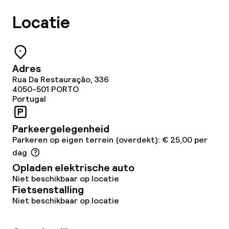
Zonneterras
Locatie
Eet- en drinkgelegenheden
Restaurant
Adres
Rua Da Restauração, 336
Bar
4050-501
PORTO
Portugal
Eet- en drinkdiensten
Parkeergelegenheid
Parkeren op eigen terrein (overdekt): € 25,00 per
Ontbijtbuffet
dag
Opladen elektrische auto
Lunch à la carte
Niet beschikbaar op locatie
Fietsenstalling
Diner à la carte
Niet beschikbaar op locatie
Roomservice