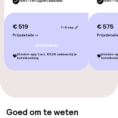
Niet-terugbetaalbaar
Niet-t
Toegankelijkheid
Overal rolstoeltoegankelijk
€ 519
€ 575
7–8 sep.
Prijsdetails
Prijsdetail
Lift
Boek kamer
Steden-app t.w.v. €11,99 cadeau bij je
Steden-app
Zwemmen & wellness
💝
💝
hotelboeking
hotelboek
Privé zwembad
Zoetwater buitenzwembad
Ligstoelen
Stoombad
Goed om te weten