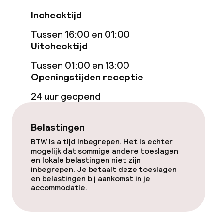
Turks stoombad (hamam)
Inchecktijd
Spacentrum
Tussen 16:00 en 01:00
Uitchecktijd
Spa behandelingen
Tussen 01:00 en 13:00
Massage
Openingstijden receptie
Fitnessruimte / gym
24 uur geopend
Belastingen
Entertainment
BTW is altijd inbegrepen. Het is echter
Betaalde wifi
mogelijk dat sommige andere toeslagen
en lokale belastingen niet zijn
inbegrepen. Je betaalt deze toeslagen
Tuin
en belastingen bij aankomst in je
accommodatie.
Terras