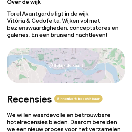
Over de wijk
Torel Avantgarde ligt in de wijk
Dieetopties
Vitória & Cedofeita. Wijken vol met
bezienswaardigheden, conceptstores en
Speciale dieetopties
galeries. En een bruisend nachtleven!
Glutenvrije opties
Vegetarische opties
Bekijk de kaart
Faciliteiten en diensten voor kinderen
Babysitservice
Recensies
Binnenkort beschikbaar
Schoonmaakvoorzieningen
We willen waardevolle en betrouwbare
hotelrecensies bieden. Daarom bereiden
Wasservice
we een nieuw proces voor het verzamelen