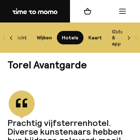
Home
Winkelmand
Menu
P
Gids
Overzicht
Wijken
Hotels
Kaart
&
Bl
Scroll naar links
Scrol
app
B
Torel Avantgarde
Bekijk alle
best
Reisi
Prachtig vijfsterrenhotel.
Diverse kunstenaars hebben
We