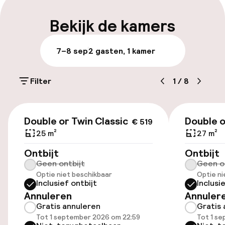
Meertalige medewerkers
Bekijk de kamers
Bagageruimte
7–8 sep
2 gasten, 1 kamer
Parkeren & mobiliteit
Filter
1
/
8
Parkeergelegenheid op eigen terrein
(buiten)
€ 519
€ 25,00 per dag
Double or Twin Classic
Double o
€ 519
25 m²
27 m²
Parkeerservice
Ontbijt
Ontbijt
Geen ontbijt
Geen o
Openbaar parkeren
Optie niet beschikbaar
Optie ni
Inclusief ontbijt
Inclusi
Luchthavenshuttle
Annuleren
Annuler
Gratis annuleren
Gratis 
Transferservice
Tot 1 september 2026 om 22:59
Tot 1 s