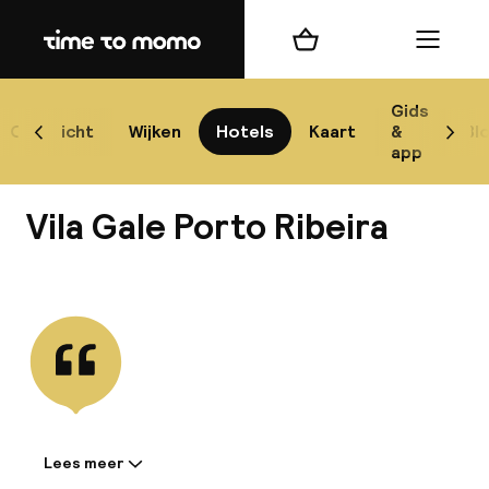
Home
Winkelmand
Menu
P
Gids
Overzicht
Wijken
Hotels
Kaart
&
Bl
Scroll naar links
Scrol
app
B
Vila Gale Porto Ribeira
Bekijk alle
best
Reisi
We
Lees meer
Informatie gedeeld door de