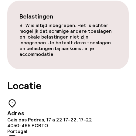
Dieetopties
Belastingen
BTW is altijd inbegrepen. Het is echter
Glutenvrije opties
mogelijk dat sommige andere toeslagen
en lokale belastingen niet zijn
inbegrepen. Je betaalt deze toeslagen
en belastingen bij aankomst in je
Schoonmaakvoorzieningen
accommodatie.
Wasservice
Locatie
Beleid
Overal rookvrij
Adres
Cais das Pedras, 17 a 22 17-22, 17-22
4050-465
PORTO
Portugal