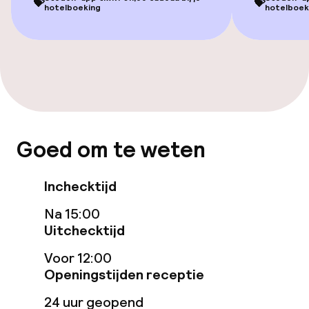
💝
💝
hotelboeking
hotelboek
Entertainment
Betaalde wifi
TV lounge
Goed om te weten
Eet- en drinkgelegenheden
Bar
Inchecktijd
Na 15:00
Uitchecktijd
Eet- en drinkdiensten
Voor 12:00
Ontbijtbuffet
Openingstijden receptie
Roomservice
24 uur geopend