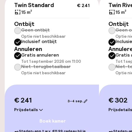
Openbaar parkeren
Twin Standard
Twin Riv
€ 241
15 m²
15 m²
Oplaadpunt elektrische auto op
Ontbijt
Ontbijt
locatie
Geen ontbijt
Geen o
Fietsverhuur
Optie niet beschikbaar
Optie ni
Inclusief ontbijt
Inclusi
Annuleren
Annuler
Gratis annuleren
Gratis 
Toegankelijkheid
Tot 1 september 2026 om 11:00
Tot 1 se
Niet-terugbetaalbaar
Niet-t
Lift
Optie niet beschikbaar
Optie ni
Voor toegankelijkheid
geoptimaliseerde kamers beschikbaar
€ 241
€ 302
3–4 sep.
Kamers
Prijsdetails
Prijsdetail
Boek kamer
Voor toegankelijkheid
geoptimaliseerde kamers beschikbaar
Steden-app t.w.v. €11,99 cadeau bij je
Steden-app