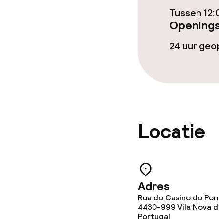
Zakelijke facili
Tussen 12:
Openings
Vergaderruim
24 uur ge
Beleid
Overal rookvri
Locatie
Adres
Rua do Casino do Pont
4430-999
Vila Nova d
Portugal