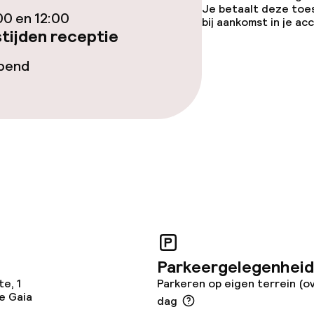
Je betaalt deze toe
teiten
00 en 12:00
bij aankomst in je a
tijden receptie
te
opend
j
Parkeergelegenheid
e, 1
Parkeren op eigen terrein (ov
e Gaia
dag