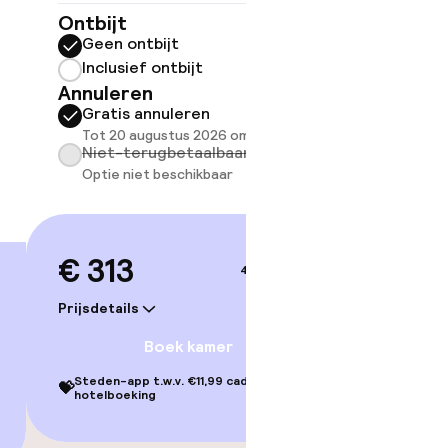
27 m²
Ontbijt
Geen ontbijt
Ontbijt
Inclusief ontbijt
Geen 
Annuleren
Inclus
Gratis annuleren
Annule
Tot 20 augustus 2026 om 11:00
Grati
Niet-terugbetaalbaar
Tot 20
Optie niet beschikbaar
Niet-
Optie 
€ 313
4–5 sep.
€ 32
Prijsdetails
Prijsdetai
Boek kamer
Steden-app t.w.v. €11,99 cadeau bij je
💝
hotelboeking
Steden-ap
💝
hotelbo