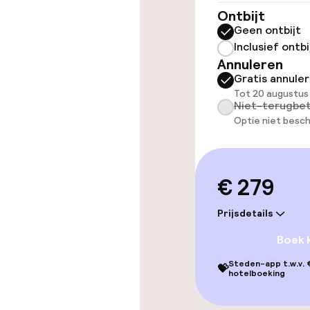
Lift
Ontbijt
Geen ontbijt
Inclusief ontbi
Annuleren
Zwemmen & we
Gratis annule
Tot 20 augustus
Fitnessruimte
Niet-terugbet
Optie niet besch
Entertainment
€ 279
Gratis wifi
Prijsdetails
Zonneterras
Boek 
Steden-app t.w.v. €
💝
hotelboeking
Eet- en drink