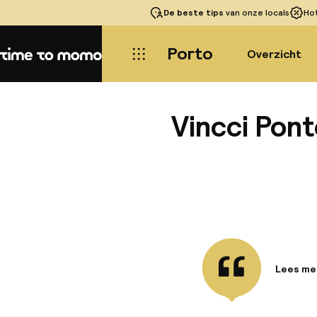
De beste tips
van onze locals
Ho
Porto
Overzicht
Home
Vincci Pon
Lees me
Informa
Gelegen 
hotel ee