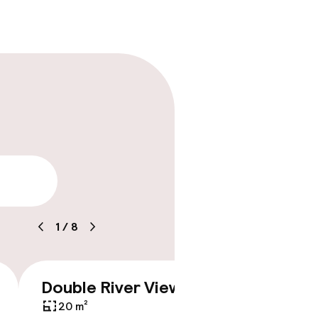
arheid
1
/
8
Double River View
Doubl
€ 313
Lagoo
20 m²