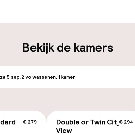
en mogelijk
Bagageruimte
iliteit
Bekijk de kamers
nheid op eigen
n)
 za 5 sep.
2 volwassenen, 1 kamer
Update beschikba
keren
id
ndard
Double or Twin City
€ 279
€ 294
ltoegankelijk
View