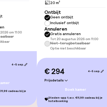
20 m²
Ontbijt
jt
Geen ontbijt
llness
Inclusief ontbijt
ren
Annuleren
 2026 om 11:00
Gratis annuleren
 / gym
aalbaar
Tot 20 augustus 2026 om 11:00
ikbaar
Niet-terugbetaalbaar
Optie niet beschikbaar
4–5 sep.
€ 294
4–5 sep.
Prijsdetails
kamer
Boek kamer
11,99 cadeau bij je
Steden-app t.w.v. €11,99 cadeau bij je
gelegenheden
💝
hotelboeking