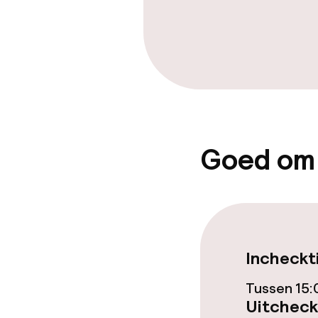
Restaurant
Bar
Eet- en drinkd
Ontbijtbuffet
Goed om
Lunch à la car
Schoonmaakvo
Incheckt
Wasservice
Tussen 15:
Uitcheck