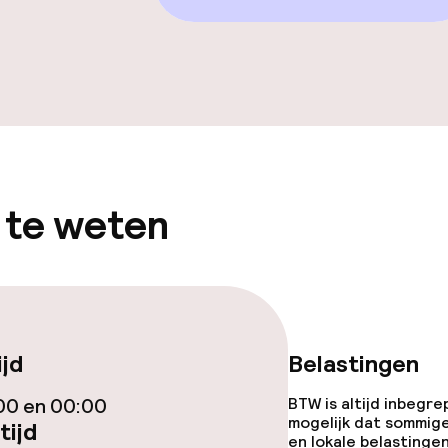
iensten
Diner à la carte
 te weten
te
Roomservice
orzieningen
ijd
Belastingen
00 en 00:00
BTW is altijd inbegre
mogelijk dat sommig
tijd
en lokale belastingen