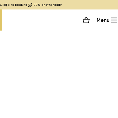
 bij elke boeking
100%
onafhankelijk
Menu
Winkelmand
Bekijk de kamers
 alle 142 foto’s
elders, biedt ons
urt van het