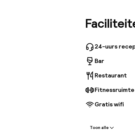
klooster
kamers, 
verdiepi
Facilitei
culinair
geïnspir
in de Ad
zonsonde
24-uurs recep
Rocha-ve
Bar
Restaurant
Fitnessruimte
Gratis wifi
Welkom
Toon alle
Receptie: 24 