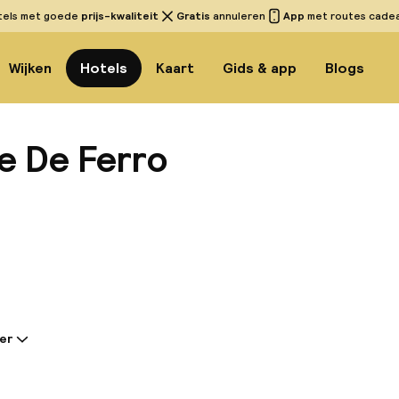
tels met goede
prijs-kwaliteit
Gratis
annuleren
App
met routes cadeau
Wijken
Hotels
Kaart
Gids & app
Blogs
te De Ferro
Bekijk
er
tie gedeeld door de accommodatie:
in Vila Nova de Gaia, Porto, beroemd om zijn portwijnk
n onovertroffen uitzicht vanaf de toplocatie in de bu