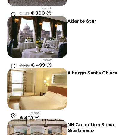
Vanaf
€ 300
€ 328
Locatie
-9%
Atlante Star
Vanaf
€ 499
€ 546
Locatie
-9%
Albergo Santa Chiara
Vanaf
€ 493
Locatie
NH Collection Roma
Giustiniano