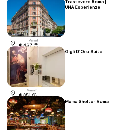
-9%
Trastevere Roma |
UNA Esperienze
Vanaf
€ 467
Locatie
Gigli D'Oro Suite
Vanaf
€ 351
Locatie
Mama Shelter Roma