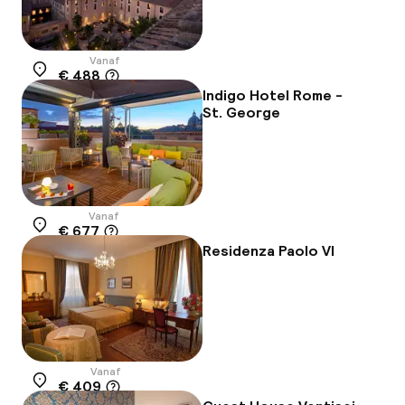
Vanaf
€ 488
Locatie
Indigo Hotel Rome -
St. George
Vanaf
€ 677
Locatie
Residenza Paolo VI
Vanaf
€ 409
Locatie