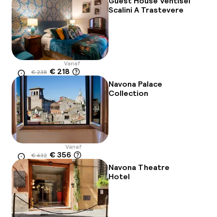
Guest House Ventisei
Scalini A Trastevere
Vanaf
€ 218
€ 238
Locatie
-8%
Navona Palace
Collection
Vanaf
€ 356
€ 432
Locatie
-18%
Navona Theatre
Hotel