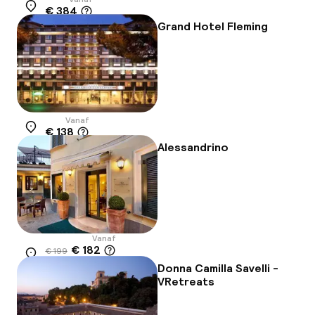
€ 384
Locatie
Grand Hotel Fleming
Vanaf
€ 138
Locatie
Alessandrino
Vanaf
€ 182
€ 199
Locatie
-8%
Donna Camilla Savelli -
VRetreats