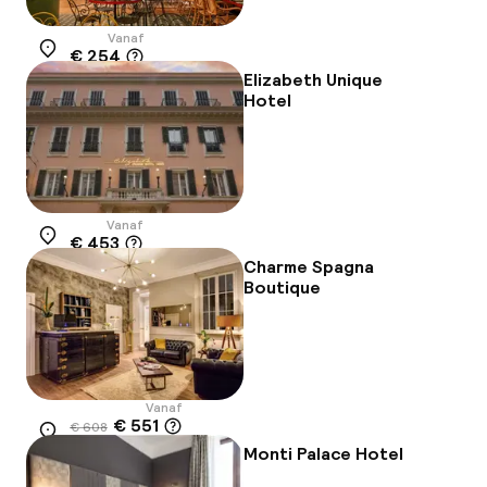
Vanaf
€ 254
Locatie
Elizabeth Unique
Hotel
Vanaf
€ 453
Locatie
Charme Spagna
Boutique
Vanaf
€ 551
€ 608
Locatie
-9%
Monti Palace Hotel