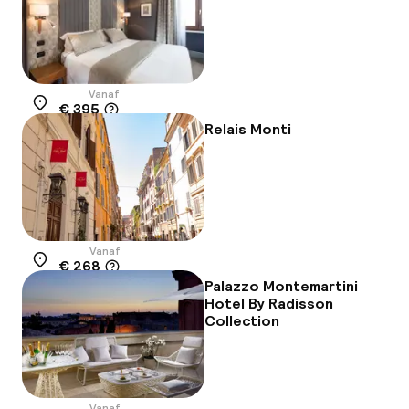
Vanaf
€ 395
Locatie
Relais Monti
Vanaf
€ 268
Locatie
Palazzo Montemartini
Hotel By Radisson
Collection
Vanaf