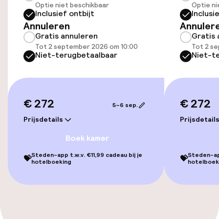
Optie niet beschikbaar
Optie ni
Voor toegankelijkheid
Inclusief ontbijt
Inclusi
geoptimaliseerde kamers beschikbaar
Annuleren
Annuler
Gratis annuleren
Gratis 
Tot 2 september 2026 om 10:00
Tot 2 s
Kamers
Niet-terugbetaalbaar
Niet-t
Voor toegankelijkheid
geoptimaliseerde kamers beschikbaar
€ 272
€ 272
5–6 sep.
Entertainment
Prijsdetails
Prijsdetail
Gratis wifi
Boek kamer
Steden-app t.w.v. €11,99 cadeau bij je
Steden-app
💝
💝
TV lounge
hotelboeking
hotelboek
Eet- en drinkgelegenheden
Bar