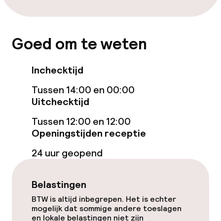
Eet- en drinkdiensten
Goed om te weten
Ontbijtbuffet
Inchecktijd
Roomservice
Tussen 14:00 en 00:00
Uitchecktijd
Dieetopties
Tussen 12:00 en 12:00
Openingstijden receptie
Glutenvrije opties
24 uur geopend
Schoonmaakvoorzieningen
Belastingen
Wasservice
BTW is altijd inbegrepen. Het is echter
mogelijk dat sommige andere toeslagen
en lokale belastingen niet zijn