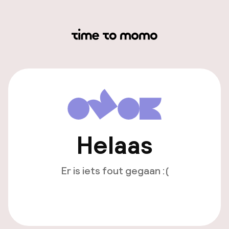
Helaas
Er is iets fout gegaan :(
Opnieuw laden