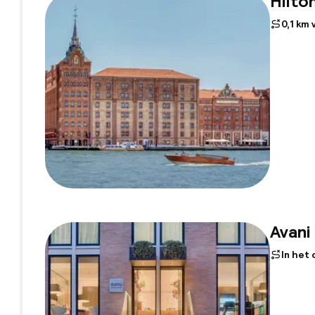
Hilto
0,1 km
Avani
In het