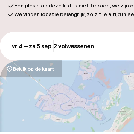
Een plekje op deze lijst is niet te koop, we zijn
o
We vinden
locatie
belangrijk, zo zit je altijd in e
vr 4 – za 5 sep.
2 volwassenen
Updat
Bekijk op de kaart