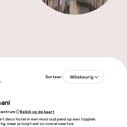
Willekeurig
Sorteer:
k
sani
 centrum
Bekijk op de kaart
art deco hotel in een mooi oud pand op een topplek:
stig, maar je loopt wel zo overal naartoe.