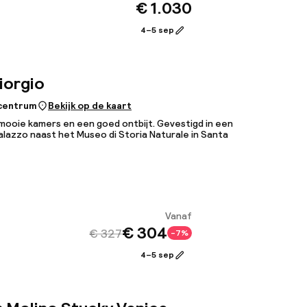
€ 1.030
Bekijk
4–5 sep
iorgio
 centrum
Bekijk op de kaart
ooie kamers en een goed ontbijt. Gevestigd in een
alazzo naast het Museo di Storia Naturale in Santa
Vanaf
€ 304
€ 327
-7%
Bekijk
4–5 sep