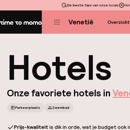
De beste tips
van onze locals
Ho
Venetië
Overzicht
Home
Hotels
Onze favoriete hotels in
Ven
Parkeerplaats
Zwembad
Prijs-kwaliteit
is dik in orde, wat je budget ook i