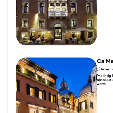
Ca Ma
In het
Prachtig 
absoluut 
warm.