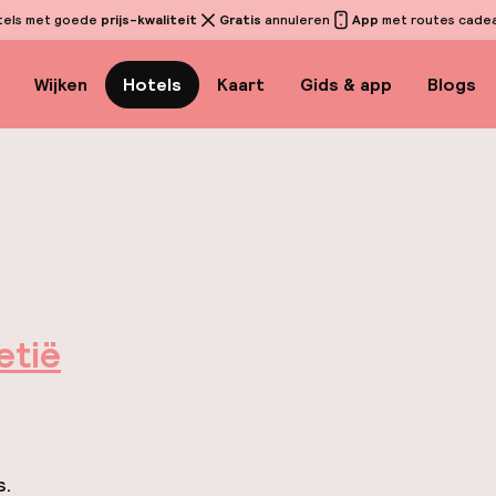
tels met goede
prijs-kwaliteit
Gratis
annuleren
App
met routes cadeau
Wijken
Hotels
Kaart
Gids & app
Blogs
etië
s.