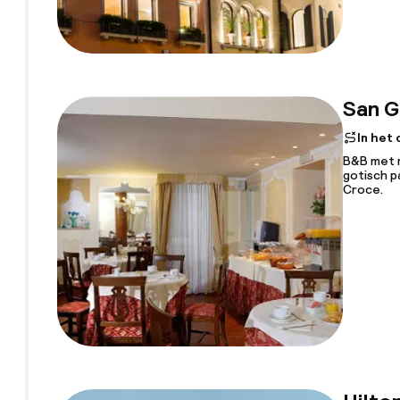
San G
In het
B&B met m
gotisch p
Croce.