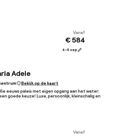
Vanaf
€ 584
Bekijk
4–5 sep
ria Adele
 centrum
Bekijk op de kaart
16e eeuws paleis met eigen opgang aan het water:
een goede keuze! Luxe, persoonlijk, kleinschalig en
Vanaf