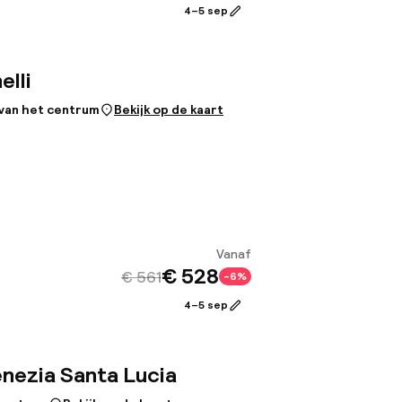
Bekijk
4–5 sep
elli
 van het centrum
Bekijk op de kaart
Vanaf
€ 528
€ 561
-6%
Bekijk
4–5 sep
nezia Santa Lucia