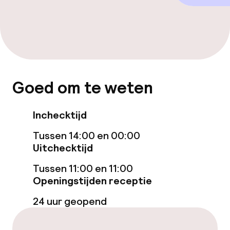
Faciliteiten en diensten voor kinderen
Babysitservice
Goed om te weten
Schoonmaakvoorzieningen
Inchecktijd
Wasservice
Tussen 14:00 en 00:00
Uitchecktijd
Beleid
Tussen 11:00 en 11:00
Overal rookvrij
Openingstijden receptie
24 uur geopend