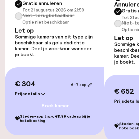
Lift
Gratis annuleren
Annuler
Tot 21 augustus 2026 om 21:59
Gratis 
Niet-terugbetaalbaar
Tot 21 a
Entertainment
Optie niet beschikbaar
Niet-t
Let op
Optie ni
Betaalde wifi
Sommige kamers van dit type zijn
Let op
beschikbaar als geluidsdichte
Sommige ka
kamer. Deel je voorkeur wanneer
beschikbaa
je boekt.
kamer. Dee
Eet- en drinkdiensten
je boekt.
Ontbijtbuffet
€ 304
6–7 sep.
Ontbijt geserveerd aan tafel
€ 652
Prijsdetails
Roomservice
Prijsdetail
Boek kamer
Steden-app t.w.v. €11,99 cadeau bij je
💝
hotelboeking
Dieetopties
Steden-app
💝
hotelboek
Glutenvrije opties