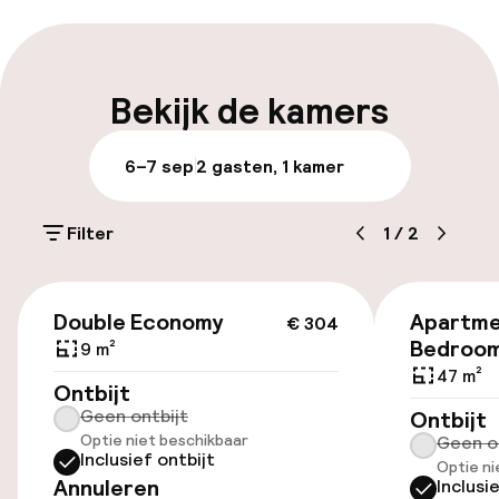
Meertalige medewerkers
Bagageruimte
Bekijk de kamers
Parkeren & mobiliteit
6–7 sep
2 gasten, 1 kamer
Parkeergelegenheid op eigen terrein
(buiten)
Filter
1
/
2
Mogelijk extra kosten
€ 304
Openbaar parkeren
Double Economy
Apartme
€ 304
Bedroo
9 m²
47 m²
Ontbijt
Toegankelijkheid
Geen ontbijt
Ontbijt
Optie niet beschikbaar
Geen o
Overal rolstoeltoegankelijk
Inclusief ontbijt
Optie ni
Annuleren
Inclusi