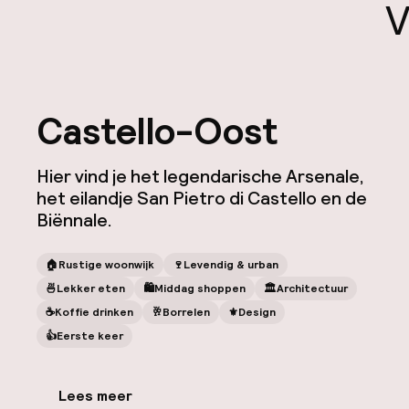
V
Castello-Oost
Hier vind je het legendarische Arsenale,
het eilandje San Pietro di Castello en de
Biënnale.
🏠
Rustige woonwijk
🍷
Levendig & urban
🍜
Lekker eten
🛍
Middag shoppen
🏛️
Architectuur
☕️
Koffie drinken
🥂
Borrelen
⚜️
Design
👍
Eerste keer
Lees meer