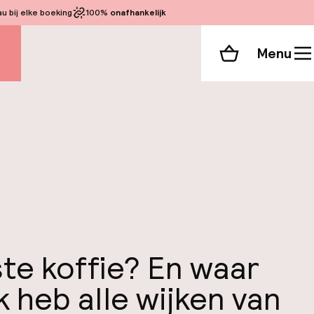
 bij elke boeking
100%
onafhankelijk
Menu
Winkelmand
ste koffie? En waar
k heb alle wijken van