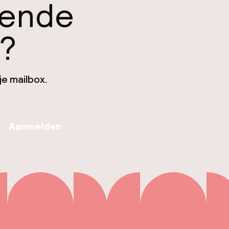
gende
n?
je mailbox.
Aanmelden