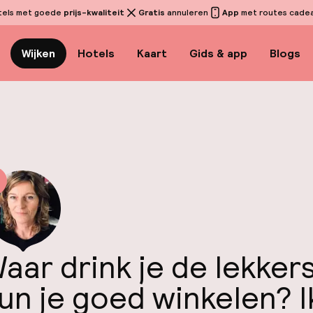
tels met goede
prijs-kwaliteit
Gratis
annuleren
App
met routes cadeau
Wijken
Hotels
Kaart
Gids & app
Blogs
aar drink je de lekker
un je goed winkelen? I