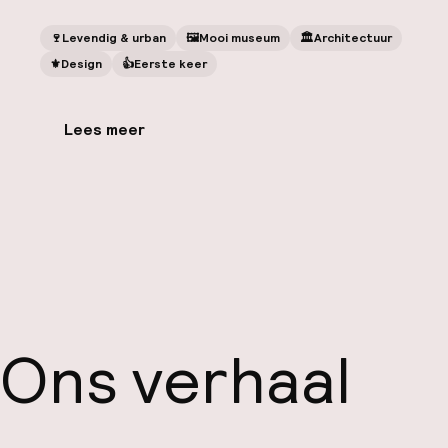
🍷
Levendig & urban
🖼
Mooi museum
🏛️
Architectuur
⚜️
Design
👍
Eerste keer
Lees meer
Ons verhaal