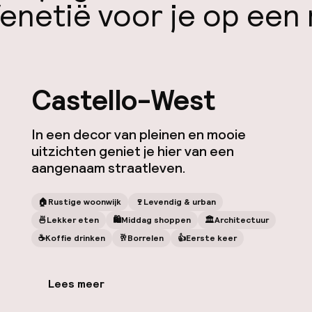
enetië voor je op een r
Castello-West
In een decor van pleinen en mooie
uitzichten geniet je hier van een
aangenaam straatleven.
🏠
Rustige woonwijk
🍷
Levendig & urban
🍜
Lekker eten
🛍
Middag shoppen
🏛️
Architectuur
☕️
Koffie drinken
🥂
Borrelen
👍
Eerste keer
Lees meer