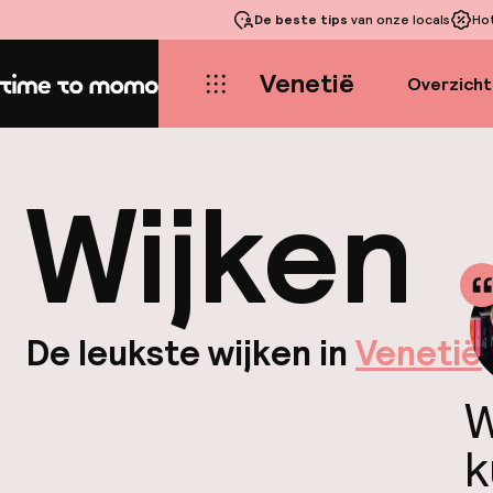
De beste tips
van onze locals
Ho
Venetië
Overzicht
Home
Wijken
De leukste wijken in
Venetië
W
k