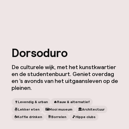
Dorsoduro
De culturele wijk, met het kunstkwartier
en de studentenbuurt. Geniet overdag
en ’s avonds van het uitgaansleven op de
pleinen.
🍷
Levendig & urban
🔥
Rauw & alternatief
🍜
Lekker eten
🖼
Mooi museum
🏛️
Architectuur
☕️
Koffie drinken
🥂
Borrelen
🎵
Hippe clubs