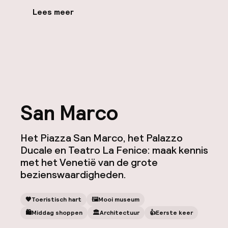
Lees meer
San Marco
Het Piazza San Marco, het Palazzo
Ducale en Teatro La Fenice: maak kennis
met het Venetië van de grote
bezienswaardigheden.
🧡
Toeristisch hart
🖼
Mooi museum
🛍
Middag shoppen
🏛️
Architectuur
👍
Eerste keer