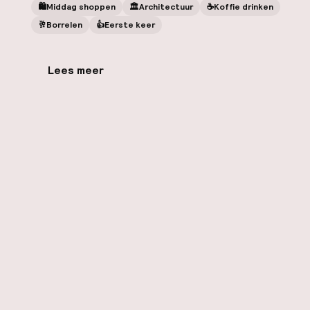
🛍
Middag shoppen
🏛️
Architectuur
☕️
Koffie drinken
🥂
Borrelen
👍
Eerste keer
Lees meer