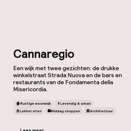
Cannaregio
Een wijk met twee gezichten: de drukke
winkelstraat Strada Nuova en de bars en
restaurants van de Fondamenta della
Misericordia.
🏠
Rustige woonwijk
🍷
Levendig & urban
🍜
Lekker eten
🛍
Middag shoppen
🏛️
Architectuur
Lees meer